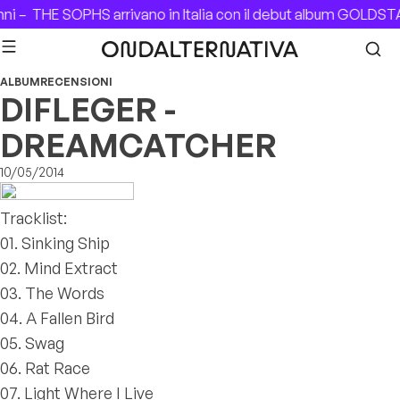
Skip to content
ni –
THE SOPHS arrivano in Italia con il debut album GOLDST
ALBUM
RECENSIONI
DIFLEGER -
DREAMCATCHER
10/05/2014
Tracklist:
01. Sinking Ship
02. Mind Extract
03. The Words
04. A Fallen Bird
05. Swag
06. Rat Race
07. Light Where I Live