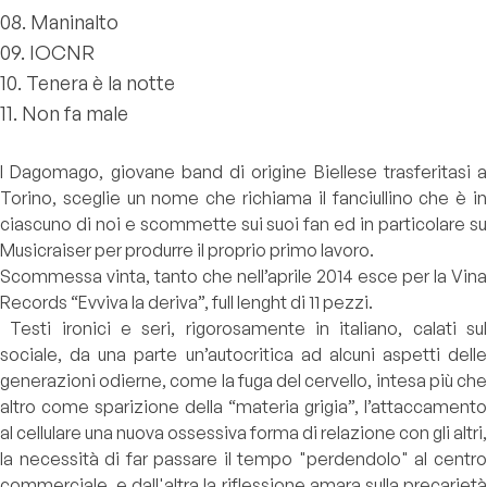
08. Maninalto
09. IOCNR
10. Tenera è la notte
11. Non fa male
I Dagomago, giovane band di origine Biellese trasferitasi a
Torino, sceglie un nome che richiama il fanciullino che è in
ciascuno di noi e scommette sui suoi fan ed in particolare su
Musicraiser per produrre il proprio primo lavoro.
Scommessa vinta, tanto che nell’aprile 2014 esce per la Vina
Records “Evviva la deriva”, full lenght di 11 pezzi.
Testi ironici e seri, rigorosamente in italiano, calati sul
sociale, da una parte un’autocritica ad alcuni aspetti delle
generazioni odierne, come la fuga del cervello, intesa più che
altro come sparizione della “materia grigia”, l’attaccamento
al cellulare una nuova ossessiva forma di relazione con gli altri,
la necessità di far passare il tempo "perdendolo" al centro
commerciale, e dall'altra la riflessione amara sulla precarietà