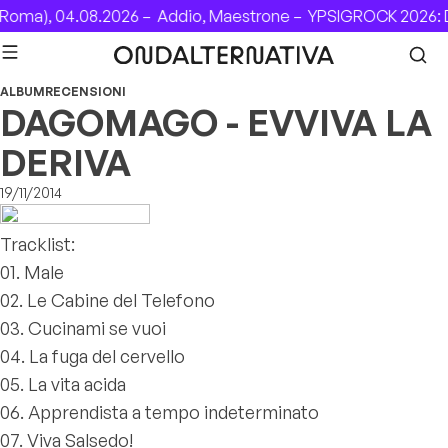
Skip to content
Roma), 04.08.2026 –
Addio, Maestrone –
YPSIGROCK 2026: D
ALBUM
RECENSIONI
DAGOMAGO - EVVIVA LA
DERIVA
19/11/2014
Tracklist:
01. Male
02. Le Cabine del Telefono
03. Cucinami se vuoi
04. La fuga del cervello
05. La vita acida
06. Apprendista a tempo indeterminato
07. Viva Salsedo!