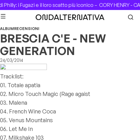
Skip to content
Philly: i Fugazi e il loro scatto più iconico –
CORY HENRY - CAS
ALBUM
RECENSIONI
BRESCIA C'E - NEW
GENERATION
24/03/2014
Tracklist:
01. Totale apatia
02. Micro Touch Magic (Rage agaist
03. Malena
04. French Wine Coca
05. Venus Mountains
06. Let Me In
07. Milkshake 103