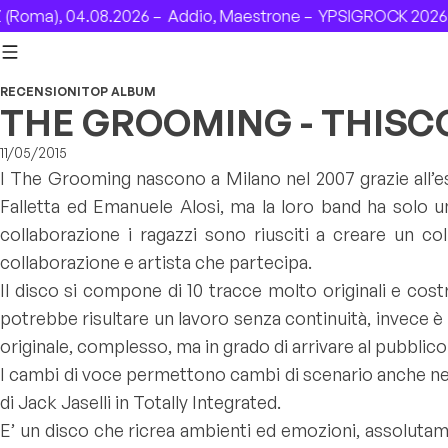
Skip to content
Roma), 04.08.2026 –
Addio, Maestrone –
YPSIGROCK 2026: 
RECENSIONI
TOP ALBUM
THE GROOMING - THIS
11/05/2015
I The Grooming nascono a Milano nel 2007 grazie all’estr
Falletta ed Emanuele Alosi, ma la loro band ha solo un
collaborazione i ragazzi sono riusciti a creare un c
collaborazione e artista che partecipa.
Il disco si compone di 10 tracce molto originali e cost
potrebbe risultare un lavoro senza continuità, invece è tu
originale, complesso, ma in grado di arrivare al pubblic
I cambi di voce permettono cambi di scenario anche nell
di Jack Jaselli in Totally Integrated.
E’ un disco che ricrea ambienti ed emozioni, assolutamen