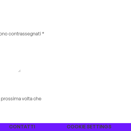
 sono contrassegnati
*
a prossima volta che
CONTATTI
COOKIE SETTINGS