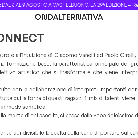
DAL 6 AL 9 AGOSTO A CASTELBUONO, LA 29ª EDIZIONE –
Revo
CONNECT
o e all’intuizione di Giacomo Vanelli ed Paolo Girelli, l
a formazione base, la caratteristica principale del gr
ollettivo artistico che si trasforma e che viene inte
ruite con la collaborazione di interpreti importanti co
tta qui la forza di questi ragazzi, il mix di talenti vien
o in modo semplice.
a mente di chi ascolta, si passa dalla voce dolcissima d
te condivisibile la scelta della band di portare sul pal