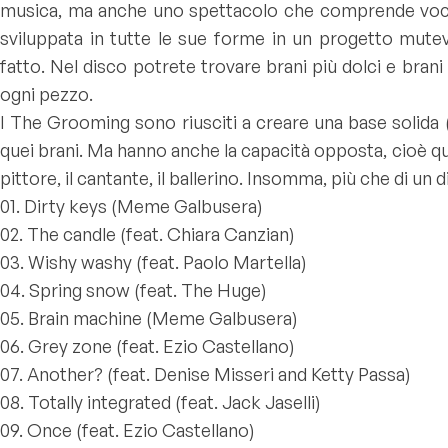
musica, ma anche uno spettacolo che comprende voci diver
sviluppata in tutte le sue forme in un progetto mute
fatto. Nel disco potrete trovare brani più dolci e brani 
ogni pezzo.
I The Grooming sono riusciti a creare una base solida (i
quei brani. Ma hanno anche la capacità opposta, cioè quel
pittore, il cantante, il ballerino. Insomma, più che di un
01. Dirty keys (Meme Galbusera)
02. The candle (feat. Chiara Canzian)
03. Wishy washy (feat. Paolo Martella)
04. Spring snow (feat. The Huge)
05. Brain machine (Meme Galbusera)
06. Grey zone (feat. Ezio Castellano)
07. Another? (feat. Denise Misseri and Ketty Passa)
08. Totally integrated (feat. Jack Jaselli)
09. Once (feat. Ezio Castellano)