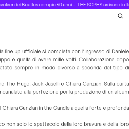
lver dei Beatles compie 60 anni –
THE SOPHS arrivano in Ita
a line up ufficiale si completa con l’ingresso di Daniele
uppo è quella di avere mille volti. Collaborazione dopo
rpretato sempre in modo diverso a seconda del tipo di
me The Huge, Jack Jaselli e Chiara Canzian. Sulla carta
e incanalato alla perfezione per la produzione di un album
i Chiara Canzian in the Candle a quella forte e profonda
co non solo lo spettacolo della loro bravura e della loro