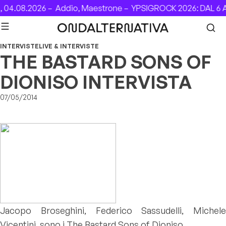
Skip to content
.08.2026 –
Addio, Maestrone –
YPSIGROCK 2026: DAL 6 AL 
INTERVISTE
LIVE & INTERVISTE
THE BASTARD SONS OF
DIONISO INTERVISTA
07/05/2014
Jacopo Broseghini, Federico Sassudelli, Michele
Vicentini, sono i The Bastard Sons of Dioniso,