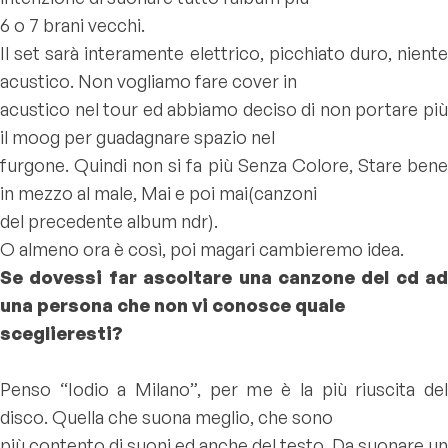
6 o 7 brani vecchi.
Il set sarà interamente elettrico, picchiato duro, niente
acustico. Non vogliamo fare cover in
acustico nel tour ed abbiamo deciso di non portare più
il moog per guadagnare spazio nel
furgone. Quindi non si fa più Senza Colore, Stare bene
in mezzo al male, Mai e poi mai(canzoni
del precedente album ndr).
O almeno ora è così, poi magari cambieremo idea.
Se dovessi far ascoltare una canzone del cd ad
una persona che non vi conosce quale
sceglieresti?
Penso “Iodio a Milano”, per me è la più riuscita del
disco. Quella che suona meglio, che sono
più contento di suoni ed anche del testo. Da suonare un