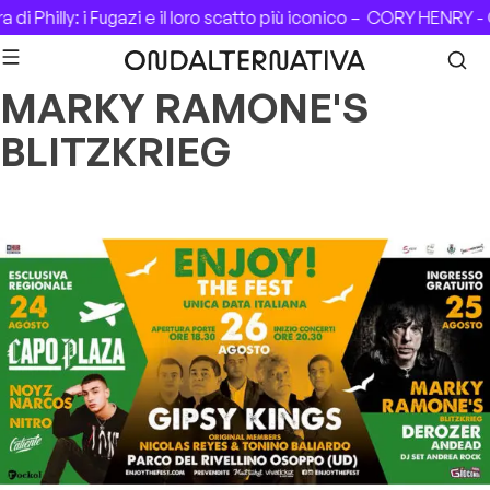
Skip to content
di Philly: i Fugazi e il loro scatto più iconico –
CORY HENRY - C
MARKY RAMONE'S
BLITZKRIEG