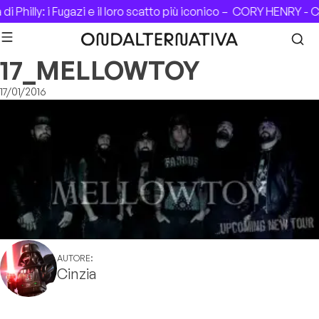
Skip to content
i Philly: i Fugazi e il loro scatto più iconico –
CORY HENRY - CA
17_MELLOWTOY
17/01/2016
AUTORE:
Cinzia