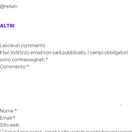
@return
ALTRI
Lascia un commento
Il tuo indirizzo email non sarà pubblicato.
I campi obbligatori
sono contrassegnati
*
Commento
*
Nome
*
Email
*
Sito web
Salva il mio nome, email e sito web in questo browser per la