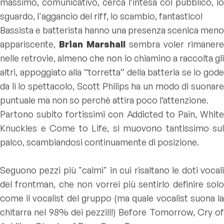
massimo, comunicativo, cerca l’intesa col pubblico, lo
sguardo, l'aggancio del riff, lo scambio, fantastico!
Bassista e batterista hanno una presenza scenica meno
appariscente,
Brian Marshall
sembra voler rimanere
nelle retrovie, almeno che non lo chiamino a raccolta gli
altri, appoggiato alla “torretta” della batteria se lo gode
da lì lo spettacolo, Scott Philips ha un modo di suonare
puntuale ma non so perchè attira poco l’attenzione.
Partono subito fortissimi con
Addicted to Pain, Whit
Knuckles
e
Come to Life
, si muovono tantissimo sul
palco, scambiandosi continuamente di posizione.
Seguono pezzi più "calmi" in cui risaltano le doti vocali
del frontman, che non vorrei più sentirlo definire solo
come il vocalist del gruppo (ma quale vocalist suona la
chitarra nel 98% dei pezzi!!!)
Before Tomorrow, Cry of