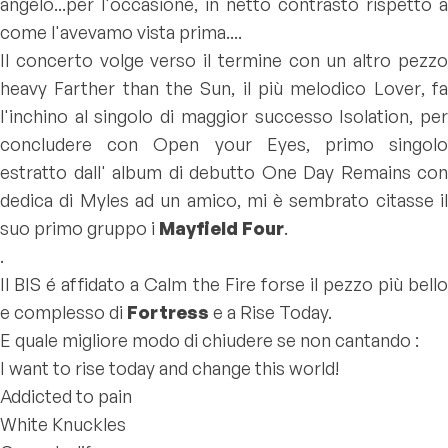
angelo...per l'occasione, in netto contrasto rispetto a
come l'avevamo vista prima....
Il concerto volge verso il termine con un altro pezzo
heavy
Farther than the Sun
, il più melodico
Lover
, f
l'inchino al singolo di maggior successo Isolation, per
concludere con
Open your Eyes
, primo singol
estratto dall' album di debutto
One Day Remains
con
dedica di Myles ad un amico, mi è sembrato citasse il
suo primo gruppo i
Mayfield Four
.
.
Il BIS é affidato a
Calm the Fire
forse il pezzo più bell
e complesso di
Fortress
e
a Rise Today.
E quale migliore modo di chiudere se non cantando :
I want to rise today and change this world
!
Addicted to pain
White Knuckles