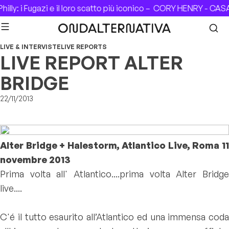
Skip to content
lly: i Fugazi e il loro scatto più iconico –
CORY HENRY - CASA D
LIVE & INTERVISTE
LIVE REPORTS
LIVE REPORT ALTER
BRIDGE
22/11/2013
Alter Bridge + Halestorm, Atlantico Live, Roma 11
novembre 2013
Prima volta all' Atlantico....prima volta Alter Bridge
live....
C'é il tutto esaurito all’Atlantico ed una immensa coda