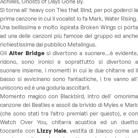
Achilles, Ghosts of Days Gone By.
Si torna all' heavy con
Ties that Bind
, per poi goderci l
prima canzone in cui il vocalist lo fa
Mark, Water Rising
.
Una bellissima e molto ispirata
Broken Wings
ci porta
ad una delle canzoni più famose del gruppo ed anche
richiestissima dal pubblico
Metalingus
.
Gli
Alter Bridge
si divertono a suonare....è evidente
ridono, sono ironici e soprattutto si divertono a
suonare insieme, i momenti in cui le due chitarre ed il
basso si avvicinano sono fantastiche, i tre vanno all'
uniscono ed é una goduria ascoltarli.
Momento magico con
Blackbird
, intro dell' omonima
canzone dei Beatles e assoli da brivido di Myles e Mark
(che sono stati tra l’altro premiati per questo), e con
Watch Over You
, chitarra acustica ed un duett
toccante con
Lizzy Hale
, vestita di bianco come un