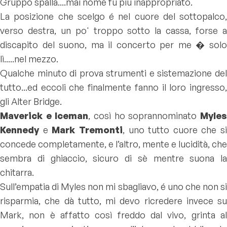
Gruppo spalla....mai nome fu più inappropriato.
La posizione che scelgo é nel cuore del sottopalco,
verso destra, un po' troppo sotto la cassa, forse a
discapito del suono, ma il concerto per me � solo
lì.....nel mezzo.
Qualche minuto di prova strumenti e sistemazione del
tutto...ed eccoli che finalmente fanno il loro ingresso,
gli Alter Bridge.
Maverick e Iceman
, così ho soprannominato
Myle
Kennedy
e
Mark Tremonti
, uno tutto cuore che si
concede completamente, e l’altro, mente e lucidità, che
sembra di ghiaccio, sicuro di sè mentre suona la
chitarra.
Sull’empatia di Myles non mi sbagliavo, é uno che non si
risparmia, che dà tutto, mi devo ricredere invece su
Mark, non è affatto così freddo dal vivo, grinta al