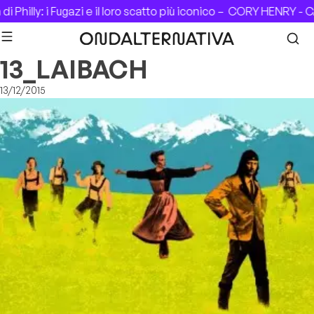
Skip to content
 Philly: i Fugazi e il loro scatto più iconico –
CORY HENRY - CA
13_LAIBACH
13/12/2015