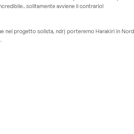
credibile.. solitamente avviene il contrario!
e nel progetto solista
, ndr
) porteremo Harakiri in Nor
.