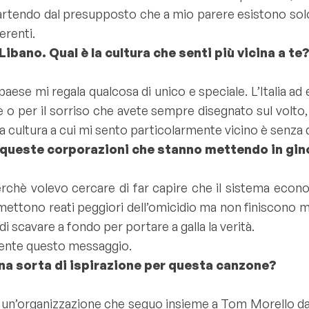
artendo dal presupposto che a mio parere esistono solo 
erenti.
ibano. Qual è la cultura che senti più vicina a te
 paese mi regala qualcosa di unico e speciale. L’Italia 
e o per il sorriso che avete sempre disegnato sul volto
 cultura a cui mi sento particolarmente vicino è senza 
 queste corporazioni che stanno mettendo in gino
rchè volevo cercare di far capire che il sistema eco
tono reati peggiori dell’omicidio ma non finiscono ma
i scavare a fondo per portare a galla la verità.
amente questo messaggio.
una sorta di ispirazione per questa canzone?
un’organizzazione che seguo insieme a Tom Morello da o