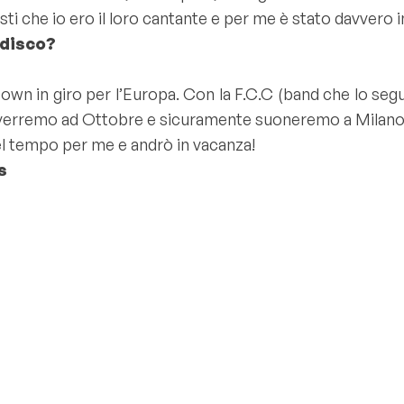
ti che io ero il loro cantante e per me è stato davvero in
 disco?
own in giro per l’Europa. Con la F.C.C (
band che lo segu
ia verremo ad Ottobre e sicuramente suoneremo a Milano
l tempo per me e andrò in vacanza!
s