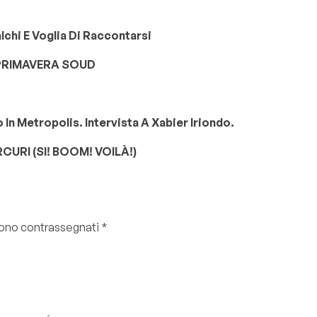
alchi E Voglia Di Raccontarsi
O PRIMAVERA SOUD
In Metropolis. Intervista A Xabier Iriondo.
URI (SI! BOOM! VOILÀ!)
 sono contrassegnati
*