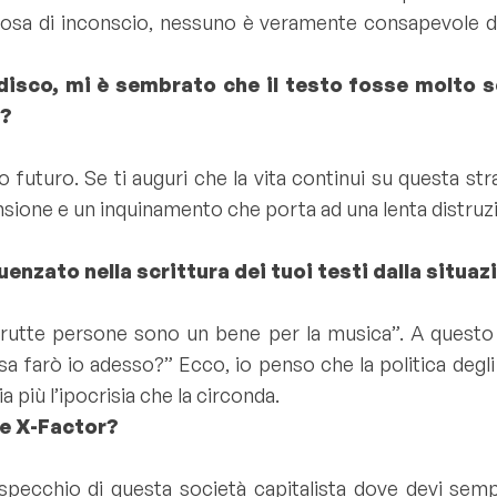
lcosa di inconscio, nessuno è veramente consapevole 
 disco, mi è sembrato che il testo fosse molto sc
o?
futuro. Se ti auguri che la vita continui su questa str
nsione e un inquinamento che porta ad una lenta distruzio
nzato nella scrittura dei tuoi testi dalla situazi
rutte persone sono un bene per la musica”. A questo 
 farò io adesso?” Ecco, io penso che la politica degli 
 più l’ipocrisia che la circonda.
me X-Factor?
ecchio di questa società capitalista dove devi sempr