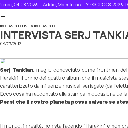
Skip to content
, 04.08.2026 –
Addio, Maestrone –
YPSIGROCK 2026: DAL 6
INTERVISTE
LIVE & INTERVISTE
INTERVISTA SERJ TANK
08/07/2012
Serj Tankian
, meglio conosciuto come frontman de
Harakiri
, il primo dei quattro album che il musicista stes
caratterizzato da influenze musicali variegate (dall'elett
Ecco cosa ha raccontato alla stampa in occasione della
Pensi che il nostro pianeta possa salvare se ste
Il mondo, in realtà, non sta facendo "Harakiri" e non cre