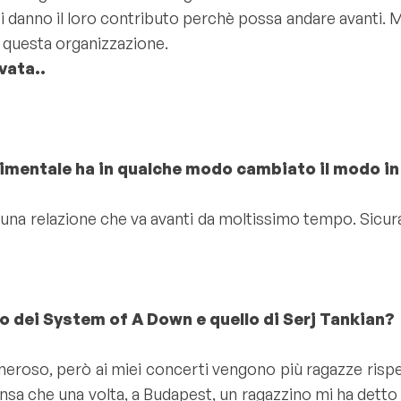
i danno il loro contributo perchè possa andare avanti. M
i questa organizzazione.
vata..
imentale ha in qualche modo cambiato il modo in 
è una relazione che va avanti da moltissimo tempo. Sic
ico dei System of A Down e quello di Serj Tankian?
meroso, però ai miei concerti vengono più ragazze risp
ensa che una volta, a Budapest, un ragazzino mi ha dett