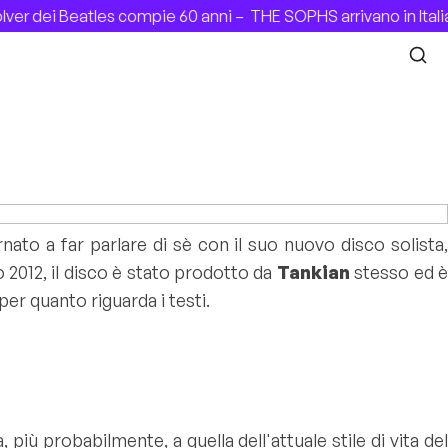
 dei Beatles compie 60 anni –
THE SOPHS arrivano in Italia c
ato a far parlare di sè con il suo nuovo disco solista
io 2012, il disco è stato prodotto da
Tankian
stesso ed 
per quanto riguarda i testi.
più probabilmente, a quella dell'attuale stile di vita del