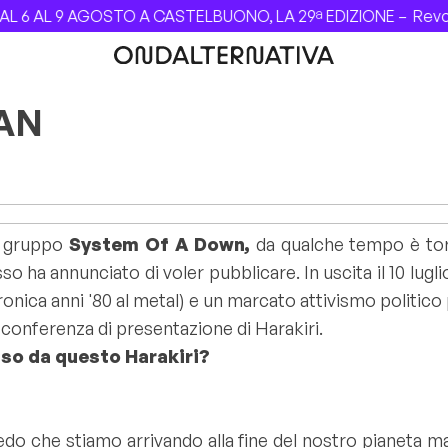
 AL 9 AGOSTO A CASTELBUONO, LA 29ª EDIZIONE –
Revolver
IAN
l gruppo
System Of A Down,
da qualche tempo è torn
so ha annunciato di voler pubblicare. In uscita il 10 lugl
ronica anni '80 al metal) e un marcato attivismo politico 
 conferenza di presentazione di
Harakiri
.
sso da questo Harakiri?
do che stiamo arrivando alla fine del nostro pianeta ma, 