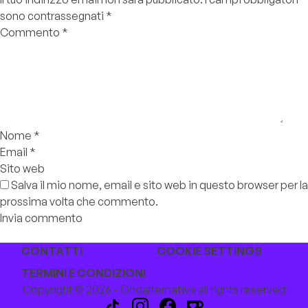
sono contrassegnati
*
Commento
*
Nome
*
Email
*
Sito web
Salva il mio nome, email e sito web in questo browser per la
prossima volta che commento.
CONTATTI
COOKIE SETTINGS
TERMINI E CONDIZIONI
Copyright © 2026 - Ondalternativa all rights reserved