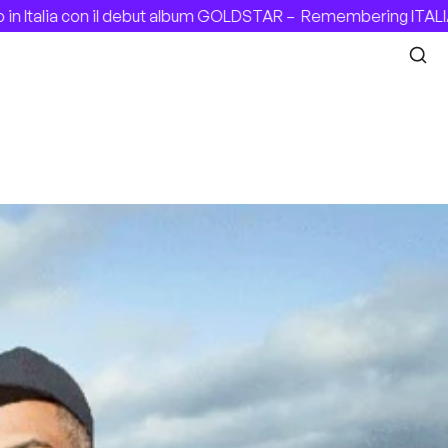
ia con il debut album GOLDSTAR –
Remembering ITALIAN PAT