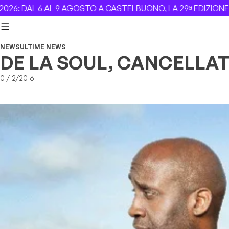
Skip to content
L 6 AL 9 AGOSTO A CASTELBUONO, LA 29ª EDIZIONE –
Revol
NEWS
ULTIME NEWS
DE LA SOUL, CANCELLAT
01/12/2016