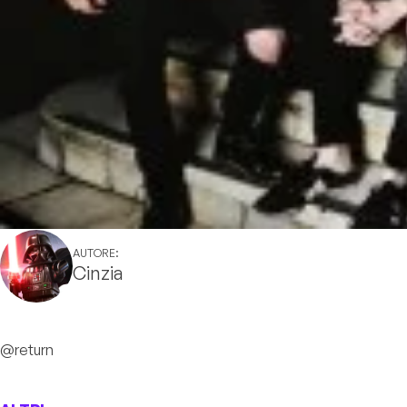
AUTORE:
Cinzia
@return