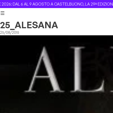
Skip to content
 DAL 6 AL 9 AGOSTO A CASTELBUONO, LA 29ª EDIZIONE –
Re
25_ALESANA
25/08/2015