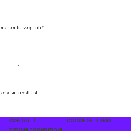
 sono contrassegnati
*
a prossima volta che
CONTATTI
COOKIE SETTINGS
TERMINI E CONDIZIONI