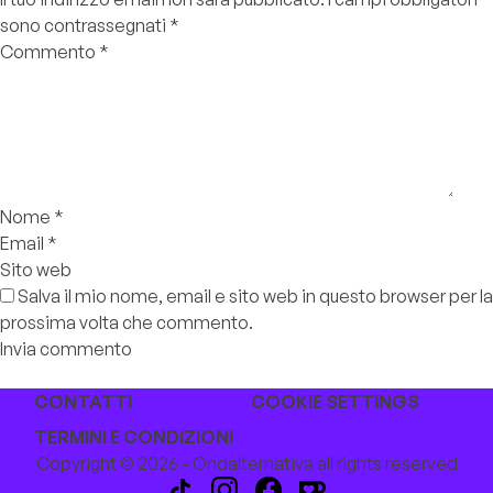
sono contrassegnati
*
Commento
*
Nome
*
Email
*
Sito web
Salva il mio nome, email e sito web in questo browser per la
prossima volta che commento.
CONTATTI
COOKIE SETTINGS
TERMINI E CONDIZIONI
Copyright © 2026 - Ondalternativa all rights reserved