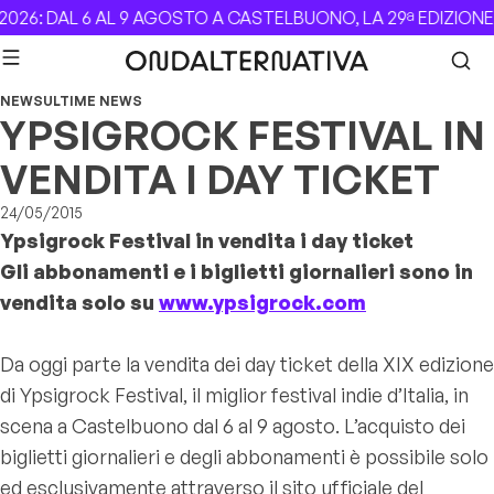
Skip to content
26: DAL 6 AL 9 AGOSTO A CASTELBUONO, LA 29ª EDIZIONE
NEWS
ULTIME NEWS
YPSIGROCK FESTIVAL IN
VENDITA I DAY TICKET
24/05/2015
Ypsigrock Festival in vendita i day ticket
Gli abbonamenti e i biglietti giornalieri sono in
vendita solo su
www.ypsigrock.com
Da oggi parte la vendita dei day ticket della XIX edizione
di Ypsigrock Festival, il miglior festival indie d’Italia, in
scena a Castelbuono dal 6 al 9 agosto. L’acquisto dei
biglietti giornalieri e degli abbonamenti è possibile solo
ed esclusivamente attraverso il sito ufficiale del