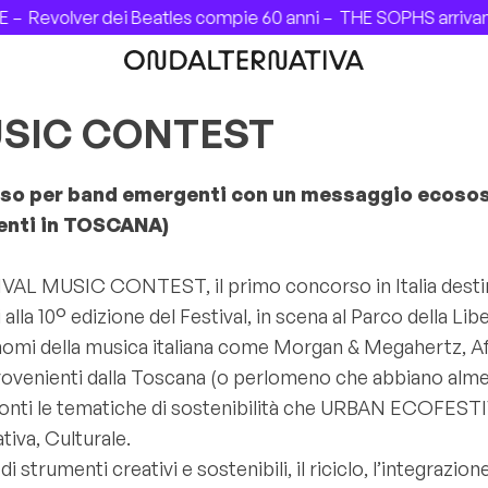
–
Revolver dei Beatles compie 60 anni –
THE SOPHS arrivano i
USIC CONTEST
rso per band emergenti con un messaggio ecosos
identi in TOSCANA)
VAL MUSIC CONTEST, il primo concorso in Italia destin
 alla 10° edizione del Festival, in scena al Parco della Li
i nomi della musica italiana come Morgan & Megahertz, Afr
provenienti dalla Toscana (o perlomeno che abbiano alm
fronti le tematiche di sostenibilità che URBAN ECOFESTI
iva, Culturale.
strumenti creativi e sostenibili, il riciclo, l’integrazione