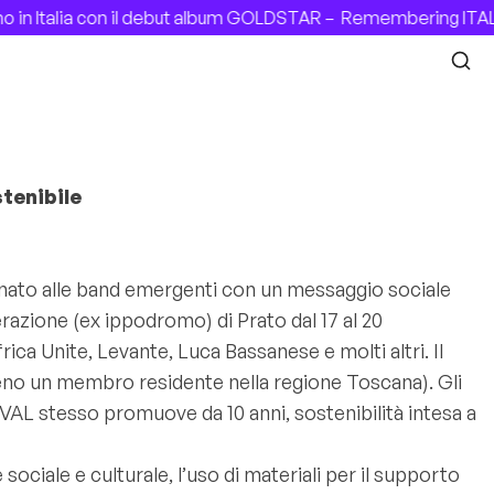
n Italia con il debut album GOLDSTAR –
Remembering ITALIA
tenibile
ato alle band emergenti con un messaggio sociale
berazione (ex ippodromo) di Prato dal 17 al 20
ica Unite, Levante, Luca Bassanese e molti altri. Il
eno un membro residente nella regione Toscana). Gli
VAL stesso promuove da 10 anni, sostenibilità intesa a
 sociale e culturale, l’uso di materiali per il supporto