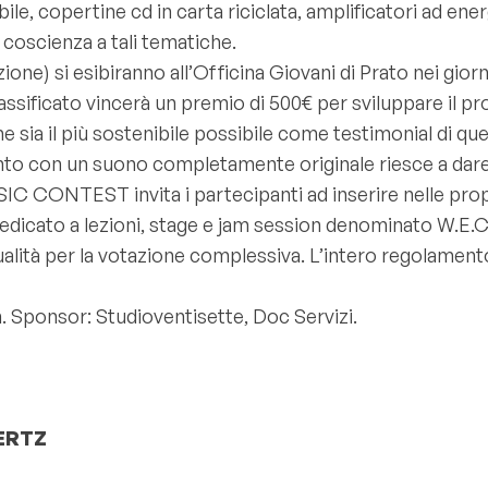
e, copertine cd in carta riciclata, amplificatori ad energi
coscienza a tali tematiche.
ione) si esibiranno all’Officina Giovani di Prato nei giorni 
lassificato vincerà un premio di 500€ per sviluppare il p
a il più sostenibile possibile come testimonial di q
o con un suono completamente originale riesce a dare un
NTEST invita i partecipanti ad inserire nelle proprie
io dedicato a lezioni, stage e jam session denominato W.
ualità per la votazione complessiva. L’intero regolamento
. Sponsor: Studioventisette, Doc Servizi.
HERTZ