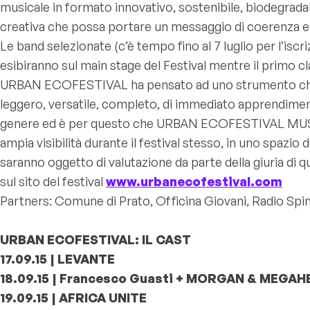
musicale in formato innovativo, sostenibile, biodegradabil
creativa che possa portare un messaggio di coerenza e 
Le band selezionate (c’è tempo fino al 7 luglio per l’iscriz
esibiranno sul main stage del Festival mentre il primo c
URBAN ECOFESTIVAL ha pensato ad uno strumento che si
leggero, versatile, completo, di immediato apprendiment
genere ed è per questo che URBAN ECOFESTIVAL MUSIC CO
ampia visibilità durante il festival stesso, in uno spaz
saranno oggetto di valutazione da parte della giuria di q
sul sito del festival
www.urbanecofestival.com
Partners: Comune di Prato, Officina Giovani, Radio Spin
URBAN ECOFESTIVAL: IL CAST
17.09.15 | LEVANTE
18.09.15 | Francesco Guasti + MORGAN & MEGA
19.09.15 | AFRICA UNITE