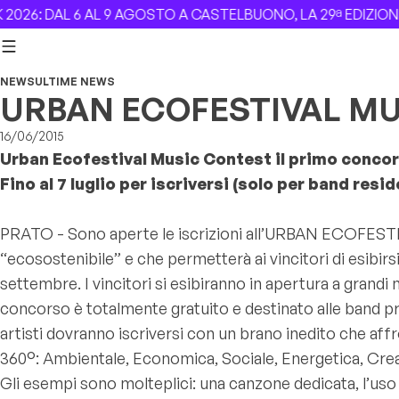
Skip to content
26: DAL 6 AL 9 AGOSTO A CASTELBUONO, LA 29ª EDIZIONE 
NEWS
ULTIME NEWS
URBAN ECOFESTIVAL M
16/06/2015
Urban Ecofestival Music Contest il primo conco
Fino al 7 luglio per iscriversi (solo per band res
PRATO - Sono aperte le iscrizioni all’URBAN ECOFESTI
“ecosostenibile” e che permetterà ai vincitori di esibirsi
settembre. I vincitori si esibiranno in apertura a grand
concorso è totalmente gratuito e destinato alle band 
artisti dovranno iscriversi con un brano inedito che af
360°: Ambientale, Economica, Sociale, Energetica, Creat
Gli esempi sono molteplici: una canzone dedicata, l’uso di 