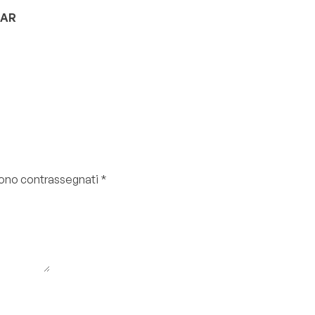
TAR
 sono contrassegnati
*