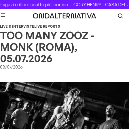
Skip to content
il loro scatto più iconico –
CORY HENRY - CASA DEL JAZZ (Rom
LIVE & INTERVISTE
LIVE REPORTS
TOO MANY ZOOZ -
MONK (ROMA),
05.07.2026
08/07/2026