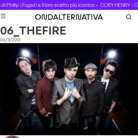
Skip to content
 Philly: i Fugazi e il loro scatto più iconico –
CORY HENRY - CA
06_THEFIRE
06/11/2015