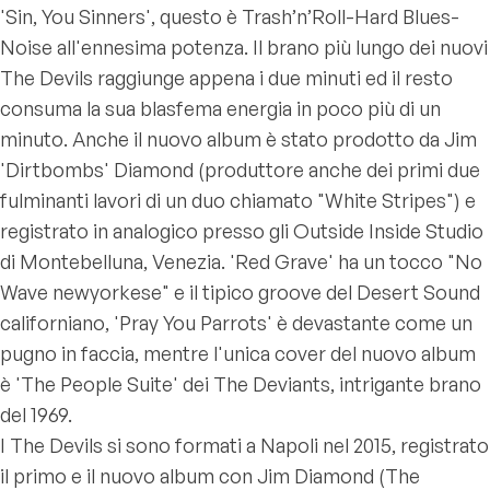
'Sin, You Sinners', questo è Trash’n’Roll-Hard Blues-
Noise all'ennesima potenza. Il brano più lungo dei nuovi
The Devils raggiunge appena i due minuti ed il resto
consuma la sua blasfema energia in poco più di un
minuto. Anche il nuovo album è stato prodotto da Jim
'Dirtbombs' Diamond (produttore anche dei primi due
fulminanti lavori di un duo chiamato "White Stripes") e
registrato in analogico presso gli Outside Inside Studio
di Montebelluna, Venezia. 'Red Grave' ha un tocco "No
Wave newyorkese" e il tipico groove del Desert Sound
californiano, 'Pray You Parrots' è devastante come un
pugno in faccia, mentre l'unica cover del nuovo album
è 'The People Suite' dei The Deviants, intrigante brano
del 1969.
I The Devils si sono formati a Napoli nel 2015, registrato
il primo e il nuovo album con Jim Diamond (The