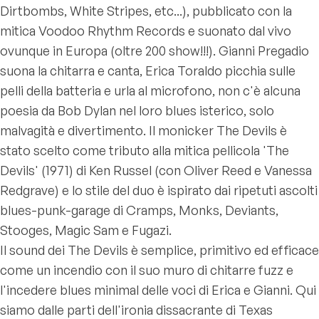
Dirtbombs, White Stripes, etc...), pubblicato con la
mitica Voodoo Rhythm Records e suonato dal vivo
ovunque in Europa (oltre 200 show!!!). Gianni Pregadio
suona la chitarra e canta, Erica Toraldo picchia sulle
pelli della batteria e urla al microfono, non c'è alcuna
poesia da Bob Dylan nel loro blues isterico, solo
malvagità e divertimento. Il monicker The Devils è
stato scelto come tributo alla mitica pellicola 'The
Devils' (1971) di Ken Russel (con Oliver Reed e Vanessa
Redgrave) e lo stile del duo è ispirato dai ripetuti ascolti
blues-punk-garage di Cramps, Monks, Deviants,
Stooges, Magic Sam e Fugazi.
Il sound dei The Devils è semplice, primitivo ed efficace
come un incendio con il suo muro di chitarre fuzz e
l'incedere blues minimal delle voci di Erica e Gianni. Qui
siamo dalle parti dell'ironia dissacrante di Texas