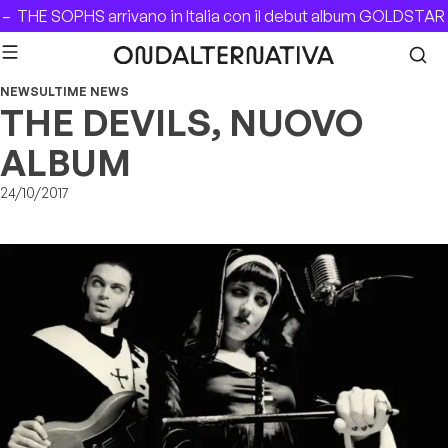
Skip to content
–
THE SOPHS arrivano in Italia con il debut album GOLDSTAR –
NEWS
ULTIME NEWS
THE DEVILS, NUOVO
ALBUM
24/10/2017