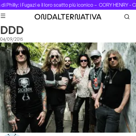
Skip to content
 Philly: i Fugazi e il loro scatto più iconico –
CORY HENRY - CA
DDD
04/09/2015