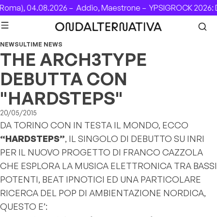
Skip to content
oma), 04.08.2026 –
Addio, Maestrone –
YPSIGROCK 2026: D
NEWS
ULTIME NEWS
THE ARCH3TYPE
DEBUTTA CON
"HARDSTEPS"
20/05/2015
DA TORINO CON IN TESTA IL MONDO, ECCO
“HARDSTEPS”
, IL SINGOLO DI DEBUTTO SU INRI
PER IL NUOVO PROGETTO DI FRANCO CAZZOLA
CHE ESPLORA LA MUSICA ELETTRONICA TRA BASSI
POTENTI, BEAT IPNOTICI ED UNA PARTICOLARE
RICERCA DEL POP DI AMBIENTAZIONE NORDICA,
QUESTO E’: