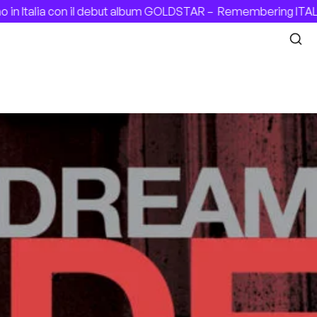
talia con il debut album GOLDSTAR –
Remembering ITALIAN P