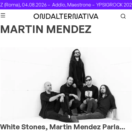
Skip to content
 (Roma), 04.08.2026 –
Addio, Maestrone –
YPSIGROCK 2026
MARTIN MENDEZ
White Stones, Martin Mendez Parla