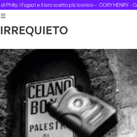
Skip to content
y: i Fugazi e il loro scatto più iconico –
CORY HENRY - CASA DE
IRREQUIETO