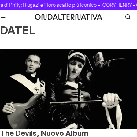
Skip to content
di Philly: i Fugazi e il loro scatto più iconico –
CORY HENRY - C
DATEL
The Devils, Nuovo Album