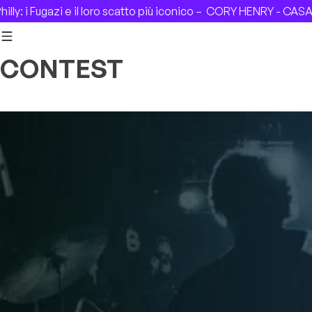
Skip to content
atto più iconico –
CORY HENRY - CASA DEL JAZZ (Roma), 04.0
CONTEST