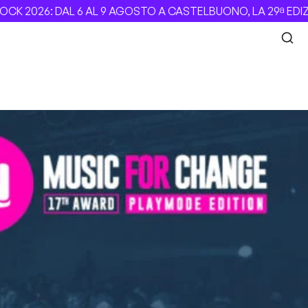
AGOSTO A CASTELBUONO, LA 29ª EDIZIONE –
Revolver dei Be