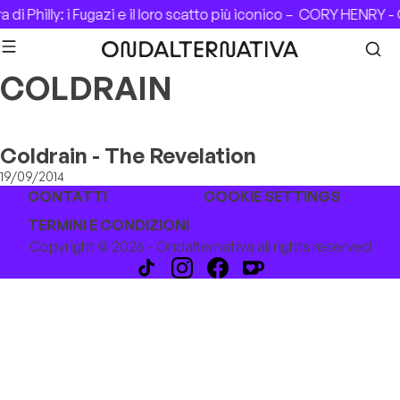
Skip to content
di Philly: i Fugazi e il loro scatto più iconico –
CORY HENRY - 
COLDRAIN
Coldrain - The Revelation
19/09/2014
CONTATTI
COOKIE SETTINGS
TERMINI E CONDIZIONI
Copyright © 2026 - Ondalternativa all rights reserved