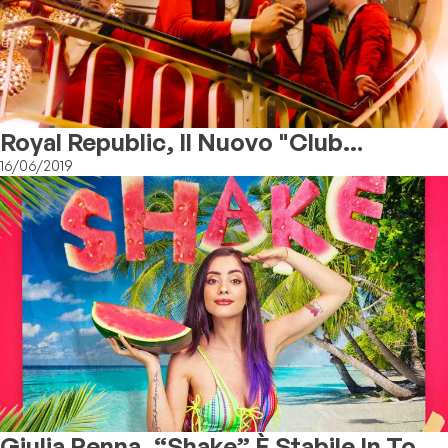
Royal Republic, Il Nuovo "Club
Majesty" È In Classifica
16/06/2019
Giulia Penna, “Shake” È Stabile In Top