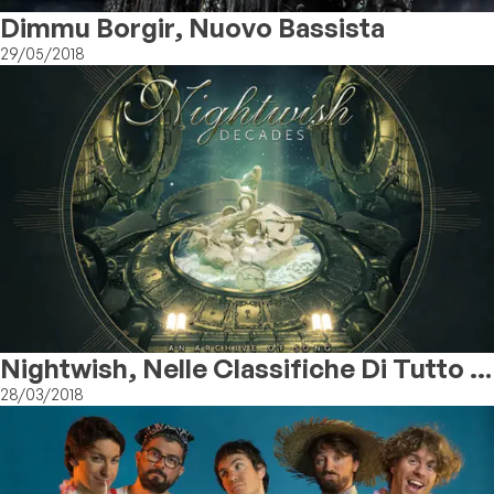
Dimmu Borgir, Nuovo Bassista
29/05/2018
Nightwish, Nelle Classifiche Di Tutto Il
Mondo Con “Decades”!
28/03/2018