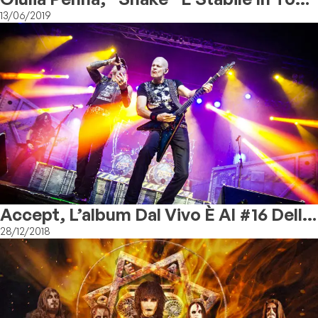
Ten
13/06/2019
Accept, L’album Dal Vivo È Al #16 Della
Billboard Classical Chart
28/12/2018