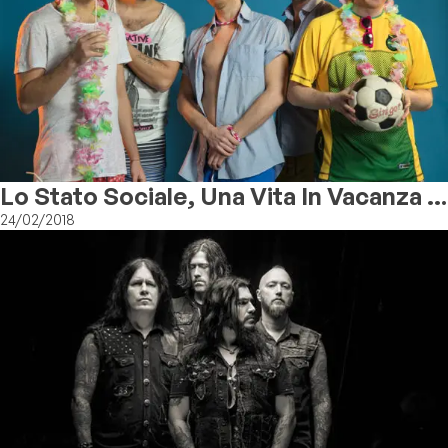
Lo Stato Sociale, Una Vita In Vacanza È
Al #1 In Classifica
24/02/2018