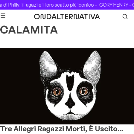
Skip to content
di Philly: i Fugazi e il loro scatto più iconico –
CORY HENRY - C
CALAMITA
Tre Allegri Ragazzi Morti, È Uscito