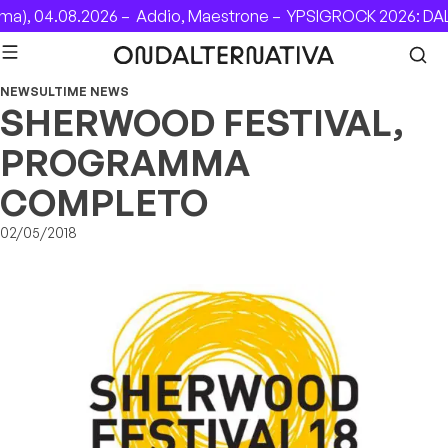
Skip to content
), 04.08.2026 –
Addio, Maestrone –
YPSIGROCK 2026: DAL 
NEWS
ULTIME NEWS
SHERWOOD FESTIVAL,
PROGRAMMA
COMPLETO
02/05/2018