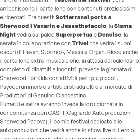
arricchiscono il cartellone con contenuti preziosissimi
e ricercati. Tra questi:
Sotterranei porta a
Sherwood i Vanarin e Jessethefaccio
, la
Sisma
Night
vedrà sul palco
Superportua
e
Denoise
, la
serata in collaborazione con
Trivel
che vedrà i suoni
oscuri di Havah, Storm{o}, Messa e Organ. Ricco anche
il cartellone extra-musicale che, in attesa del calendario
completo di dibattiti e incontri, prevede la giornata di
Sherwood For Kids con attività per i più piccoli,
Psycodrummers e artisti di strada oltre al mercato di
Produttori di Genuino Clandestino.
Fumetti e satira avranno invece la loro giornata in
concomitanza con GASP! (Gagliarde Autoproduzioni
Sherwood Padova), il comic festival dedicato alle
autoproduzioni che vedrà anche lo show live di Lercio.
Tanti quindi gli eventi che, nei prossimi comunicati