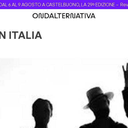
 AL 9 AGOSTO A CASTELBUONO, LA 29ª EDIZIONE –
Revolver
N ITALIA