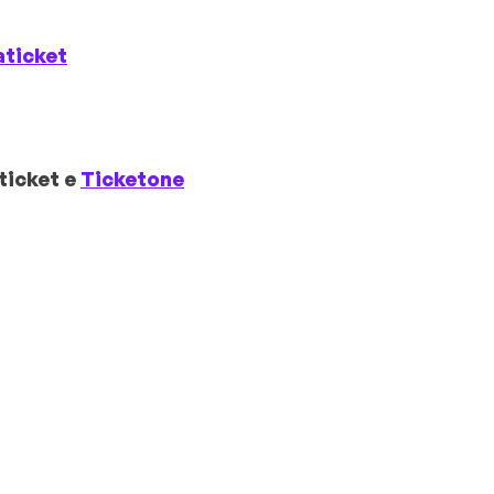
aticket
lticket e
Ticketone