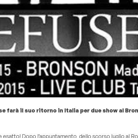
farà il suo ritorno in Italia per due show al Bron
mese esatto! Dopo l’appuntamento dello scorso luglio al R