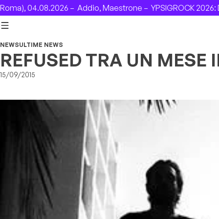
Skip to content
), 04.08.2026 –
Addio, Maestrone –
YPSIGROCK 2026: DAL 6
NEWS
ULTIME NEWS
REFUSED TRA UN MESE I
15/09/2015