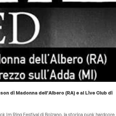
son di Madonna dell'Albero (RA) e al Live Club di
ock Im Ring Festival di Bolzano, la storica punk hardcore