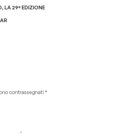
 LA 29ª EDIZIONE
TAR
 sono contrassegnati
*