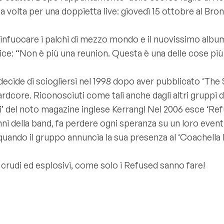
volta per una doppietta live: giovedì 15 ottobre al Bro
ad infuocare i palchi di mezzo mondo e il nuovissimo albu
ce: “Non è più una reunion. Questa è una delle cose più
decide di sciogliersi nel 1998 dopo aver pubblicato ‘Th
rdcore. Riconosciuti come tali anche dagli altri gruppi d
empi’ del noto magazine inglese Kerrang! Nel 2006 esce ‘R
nni della band, fa perdere ogni speranza su un loro eventu
quando il gruppo annuncia la sua presenza al ‘Coachella M
 crudi ed esplosivi, come solo i Refused sanno fare!