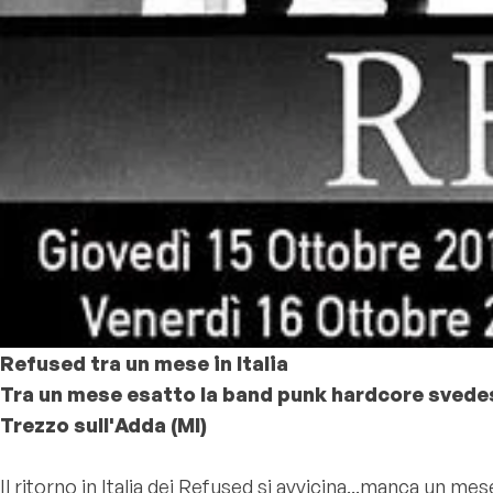
Refused tra un mese in Italia
Tra un mese esatto la band punk hardcore svedese 
Trezzo sull'Adda (MI)
Il ritorno in Italia dei Refused si avvicina...manca un 