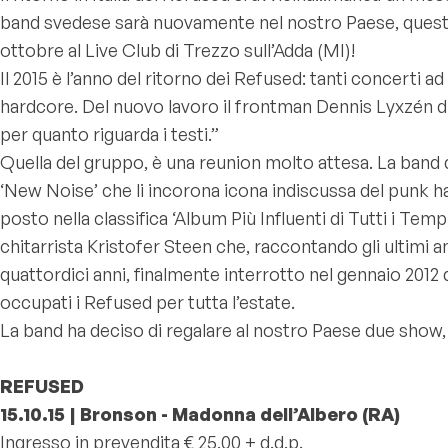
band svedese sarà nuovamente nel nostro Paese, questa 
ottobre al Live Club di Trezzo sull’Adda (MI)!
Il 2015 è l’anno del ritorno dei Refused: tanti concerti 
hardcore. Del nuovo lavoro il frontman Dennis Lyxzén di
per quanto riguarda i testi.”
Quella del gruppo, è una reunion molto attesa. La band 
‘New Noise’ che li incorona icona indiscussa del punk ha
posto nella classifica ‘Album Più Influenti di Tutti i T
chitarrista Kristofer Steen che, raccontando gli ultimi a
quattordici anni, finalmente interrotto nel gennaio 2012 
occupati i Refused per tutta l’estate.
La band ha deciso di regalare al nostro Paese due show,
REFUSED
15.10.15 | Bronson - Madonna dell’Albero (RA)
Ingresso in prevendita € 25,00 + d.d.p.