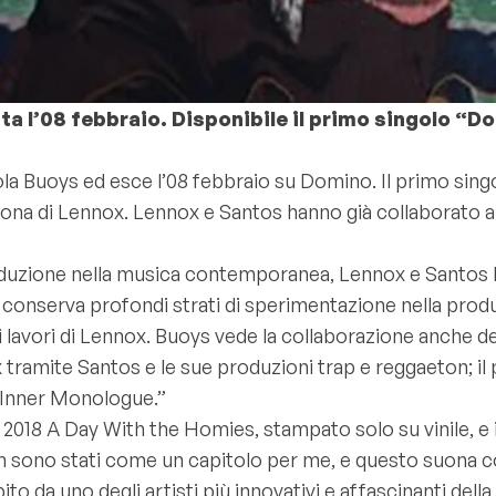
a l’08 febbraio. Disponibile il primo singolo “Do
la Buoys ed esce l’08 febbraio su Domino. Il primo sing
bona di Lennox. Lennox e Santos hanno già collaborato al
 produzione nella musica contemporanea, Lennox e Sant
ys conserva profondi strati di sperimentazione nella pro
 lavori di Lennox. Buoys vede la collaborazione anche de
tramite Santos e le sue produzioni trap e reggaeton; il 
 “Inner Monologue.”
 2018 A Day With the Homies, stampato solo su vinile, e i
m sono stati come un capitolo per me, e questo suona co
o da uno degli artisti più innovativi e affascinanti dell