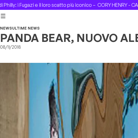
Skip to content
 i Fugazi e il loro scatto più iconico –
CORY HENRY - CASA DEL 
NEWS
ULTIME NEWS
PANDA BEAR, NUOVO A
08/11/2018