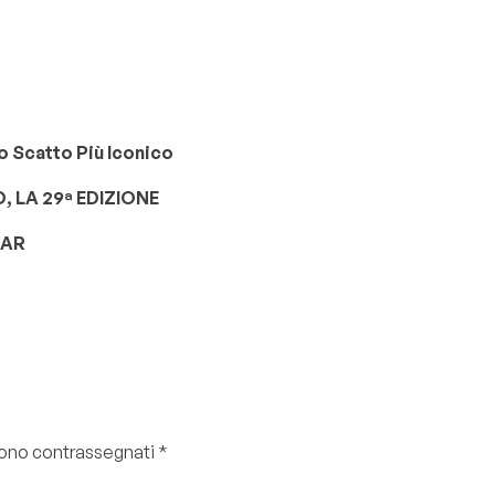
oro Scatto Più Iconico
 LA 29ª EDIZIONE
TAR
 sono contrassegnati
*