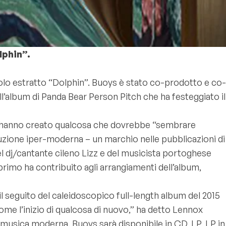
lphin”.
olo estratto “Dolphin”. Buoys è stato co-prodotto e co-
l’album di Panda Bear Person Pitch che ha festeggiato il
os hanno creato qualcosa che dovrebbe “sembrare
duzione iper-moderna – un marchio nelle pubblicazioni di
l dj/cantante cileno Lizz e del musicista portoghese
primo ha contribuito agli arrangiamenti dell’album,
l seguito del caleidoscopico full-length album del 2015
me l’inizio di qualcosa di nuovo,” ha detto Lennox
a musica moderna. Buoys sarà disponibile in CD, LP, LP in