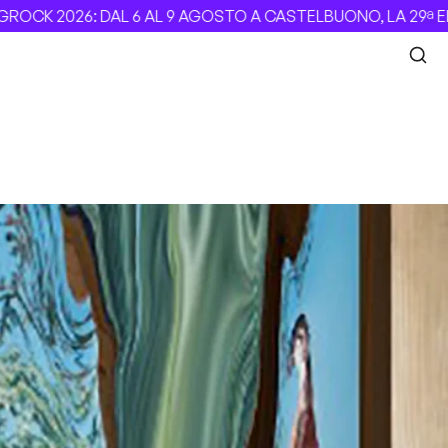
2026: DAL 6 AL 9 AGOSTO A CASTELBUONO, LA 29ª EDIZION