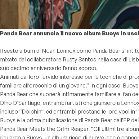
Panda Bear annuncia il nuovo album Buoys in uscit
Il sesto album di Noah Lennox come Panda Bear si intito
mixato dal collaboratore Rusty Santos nella casa di Lis
suo decimo anniversario l’anno scorso.
Animati dal loro fervido interesse per le tecniche di
familiare all’orecchio di un giovane.” In ogni caso, Buo
Panda Bear che suonerà intimamente familiare ai fan dei
Dino D’Santiago, entrambi artisti che giunsero a Lennox 
incluso “Dolphin”, ed entrambi prestano le loro voci in
Buoys è la prima pubblicazione di Panda Bear dall’EP del
Panda Bear Meets the Grim Reaper. “Gli ultimi tre albu
riguardo a Buoys, un album ricco di nuove idee e concepit