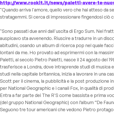
http://www.rockit.it/news/paletti-avere-te-nuo
"Quando arriva l'amore, quello vero che hai atteso da se
stratagemmi. Si cerca di impressionare fingendosi ciò ch
"Sono passati due anni dall'uscita di Ergo Sum. Nel f
auspicavo sta avvenendo. Riuscire a tradurre in un disco
abitudini, osando un album di ricerca pop nel quale fa
lontani da me. Ho provato ad esprimermi con la massim
Paletti, al secolo Pietro Paletti, nasce il 24 agosto del 198
trasferisce a Londra, dove intraprende studi di musica e
studi nella capitale britannica, inizia a lavorare in un
Scott per il cinema, la pubblicità e la post produzione i
per National Geographic e i canali Fox, in qualità di pro
Entra a far parte dei The R'S come bassista e prima vo
(del gruppo National Geographic) con l’album “De Fauna
Seguono tre tour americani che vedono Pietro protagonis