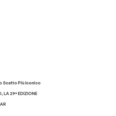
oro Scatto Più Iconico
 LA 29ª EDIZIONE
TAR