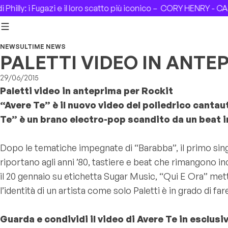
Skip to content
lly: i Fugazi e il loro scatto più iconico –
CORY HENRY - CASA 
NEWS
ULTIME NEWS
PALETTI VIDEO IN ANTE
29/06/2015
Paletti video in anteprima per Rockit
“Avere Te” è il nuovo video del poliedrico cantau
Te” è un brano electro-pop scandito da un beat in
Dopo le tematiche impegnate di “Barabba”, il primo singo
riportano agli anni ’80, tastiere e beat che rimangono inc
il 20 gennaio su etichetta Sugar Music, “Qui E Ora” mette
l’identità di un artista come solo Paletti è in grado di far
Guarda e condividi il video di Avere Te in esclusi