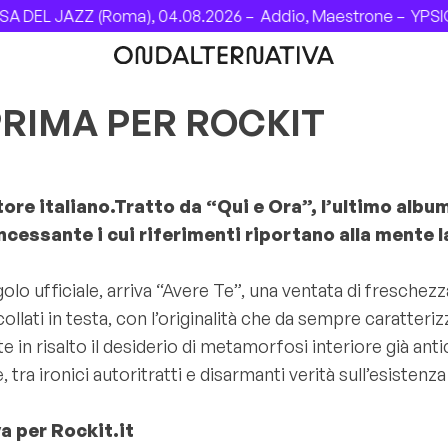
DEL JAZZ (Roma), 04.08.2026 –
Addio, Maestrone –
YPSIGRO
PRIMA PER ROCKIT
tore italiano.Tratto da “Qui e Ora”, l’ultimo albu
cessante i cui riferimenti riportano alla mente la
lo ufficiale, arriva “Avere Te”, una ventata di freschezz
ollati in testa, con l’originalità che da sempre caratteriz
 in risalto il desiderio di metamorfosi interiore già ant
e, tra ironici autoritratti e disarmanti verità sull’esisten
va per Rockit.it