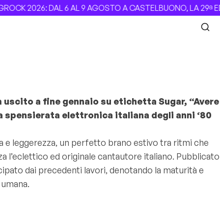
CK 2026: DAL 6 AL 9 AGOSTO A CASTELBUONO, LA 29ª EDIZ
m uscito a fine gennaio su etichetta Sugar, “Avere
 spensierata elettronica italiana degli anni ‘80
a e leggerezza, un perfetto brano estivo tra ritmi che
za l’eclettico ed originale cantautore italiano. Pubblicato
icipato dai precedenti lavori, denotando la maturità e
za umana.