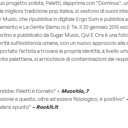
uo progetto solista, Paletti, dapprima con “Dominus”, un
migliore tradizione pop italica, si vestono di suoni inte
r Music, che ripubblica in digitale Ergo Sum e pubblica a 
mento e La Gente Siamo Io E Te. Il 20 gennaio 2015 esce
Berlino e pubblicato da Sugar Music, Qui E Ora è una fot
 verità sull’esistenza umana, con un nuovo approccio alla s
ortato l’artista a trovare la propria identità, a livello 
mente palettiana, si arricchisce di contaminazioni dal resp
vrebbe: Paletti è tornato”
- Mucchio, 7
essione e questo, oltre ad essere fisiologico, è positivo”
–
endere spunto”
– Rockit.it