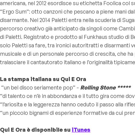
americana, nel 2012 esordisce su etichetta Foolica col s
“Ergo Sum”: otto canzoni che pescano a piene mani dalla 
disarmante. Nel 2014 Paletti entra nella scuderia di Suga
percorso creativo già anticipato da singoli come Cambia
di Paletti. Registrato e prodotto al Funkhaus studio di 
solo Paletti sa fare, tra ironici autoritratti e disarmanti
musicale e di un personale percorso di crescita, che ha p
tralasciare il cantautorato italiano e l’originalità tipica
La stampa italiana su Qui E Ora
“un bel disco seriamente pop”
-
Rolling Stone *****
“di talento ce n’è in abbondanza e il tutto gira come do
“l’ariosita e la leggerezza hanno ceduto il passo alla rifl
“un piccolo bignami di esperienze formative da cui pr
Qui E Ora è disponibile su
iTunes