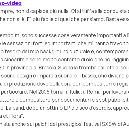
vo-video
mpre, non si capisce più nulla. Ci si tuffa alla conquist
e non si è. E' più facile di quel che pensiamo. Basta ess
rattempo mi sono successe cose veramente importanti a 
 le sensazioni forti ed importanti che mi hanno travolto 
ccio tesoro del mio background culturale e, contempora
a sincerità e sono molto contento di ciò che ho raggiu
0 in provincia di Brescia. Suona la tromba dall'età di sei an
 sound design e impara a suonare il basso, che diviene p
a casa di produzione dove collabora con compositori e reg
n particolare. Nel 2005 torna in Italia, a Roma, per lavo
duttore e compositore per documentari e spot pubblicitari
ce. La band, dopo un ottimo EP e disco d’esordio, appro
 et Flora”.
ta anche sui palchi dei prestigiosi festival SXSW di Au