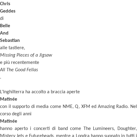
Chris
Geddes
di
Belle
And
Sebastian
alle tastiere,
Missing Pieces of a Jigsaw
e più recentemente
All The Good Fellas
.
L’Inghilterra ha accolto a braccia aperte
Matinée
con il supporto di media come NME, Q, XFM ed Amazing Radio. Nel
corso degli anni
Matinée
hanno aperto i concerti di band come The Lumineers, Doughter,
Mistery Jets e Futureheads, mentre a Londra hanno suonato in tutti i