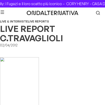
Skip to content
i Fugazi e il loro scatto più iconico –
CORY HENRY - CASA DEL 
LIVE & INTERVISTE
LIVE REPORTS
LIVE REPORT
C.TRAVAGLIOLI
02/04/2012