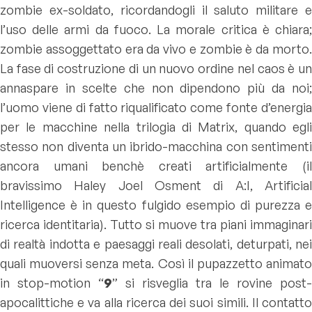
zombie ex-soldato, ricordandogli il saluto militare e
l’uso delle armi da fuoco. La morale critica è chiara;
zombie assoggettato era da vivo e zombie è da morto.
La fase di costruzione di un nuovo ordine nel caos è un
annaspare in scelte che non dipendono più da noi;
l’uomo viene di fatto riqualificato come fonte d’energia
per le macchine nella trilogia di Matrix, quando egli
stesso non diventa un ibrido-macchina con sentimenti
ancora umani benchè creati artificialmente (il
bravissimo Haley Joel Osment di A:I, Artificial
Intelligence è in questo fulgido esempio di purezza e
ricerca identitaria). Tutto si muove tra piani immaginari
di realtà indotta e paesaggi reali desolati, deturpati, nei
quali muoversi senza meta. Così il pupazzetto animato
in stop-motion “
9
” si risveglia tra le rovine post-
apocalittiche e va alla ricerca dei suoi simili. Il contatto