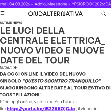
Skip to content
a), 04.08.2026 –
Addio, Maestrone –
YPSIGROCK 2026: DAL 
ULTIME NEWS
LE LUCI DELLA
CENTRALE ELETTRICA_
NUOVO VIDEO E NUOVE
DATE DEL TOUR
16/06/2014
DA OGGI ON LINE IL VIDEO DEL NUOVO
SINGOLO
"QUESTO SCONTRO TRANQUILLO"
SI AGGIUNGONO ALTRE DATE AL TOUR ESTIVO DI
"COSTELLAZIONI"
E’ da oggi online, visibile su YouTube al
link
http://youtu.be/iB22XKOjCJc
, il video del