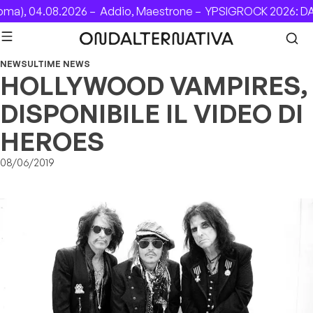
Skip to content
a), 04.08.2026 –
Addio, Maestrone –
YPSIGROCK 2026: DAL
NEWS
ULTIME NEWS
HOLLYWOOD VAMPIRES,
DISPONIBILE IL VIDEO DI
HEROES
08/06/2019