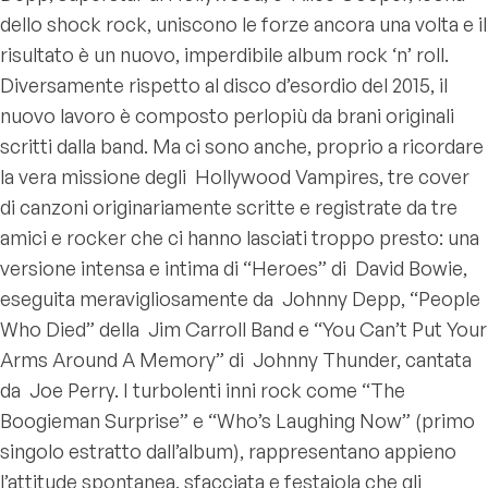
dello shock rock, uniscono le forze ancora una volta e il
risultato è un nuovo, imperdibile album rock ‘n’ roll.
Diversamente rispetto al disco d’esordio del 2015, il
nuovo lavoro è composto perlopiù da brani originali
scritti dalla band. Ma ci sono anche, proprio a ricordare
la vera missione degli Hollywood Vampires, tre cover
di canzoni originariamente scritte e registrate da tre
amici e rocker che ci hanno lasciati troppo presto: una
versione intensa e intima di “Heroes” di David Bowie,
eseguita meravigliosamente da Johnny Depp, “People
Who Died” della Jim Carroll Band e “You Can’t Put Your
Arms Around A Memory” di Johnny Thunder, cantata
da Joe Perry. I turbolenti inni rock come “The
Boogieman Surprise” e “Who’s Laughing Now” (primo
singolo estratto dall’album), rappresentano appieno
l’attitude spontanea, sfacciata e festaiola che gli