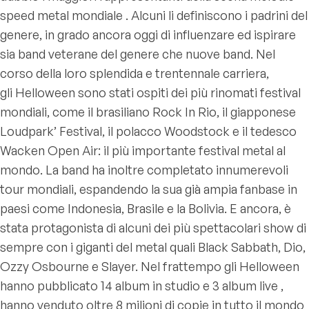
speed metal mondiale . Alcuni li definiscono i padrini del
genere, in grado ancora oggi di influenzare ed ispirare
sia band veterane del genere che nuove band. Nel
corso della loro splendida e trentennale carriera,
gli Helloween sono stati ospiti dei più rinomati festival
mondiali, come il brasiliano Rock In Rio, il giapponese
Loudpark’ Festival, il polacco Woodstock e il tedesco
Wacken Open Air: il più importante festival metal al
mondo. La band ha inoltre completato innumerevoli
tour mondiali, espandendo la sua già ampia fanbase in
paesi come Indonesia, Brasile e la Bolivia. E ancora, è
stata protagonista di alcuni dei più spettacolari show di
sempre con i giganti del metal quali Black Sabbath, Dio,
Ozzy Osbourne e Slayer. Nel frattempo gli Helloween
hanno pubblicato 14 album in studio e 3 album live ,
hanno venduto oltre 8 milioni di copie in tutto il mondo