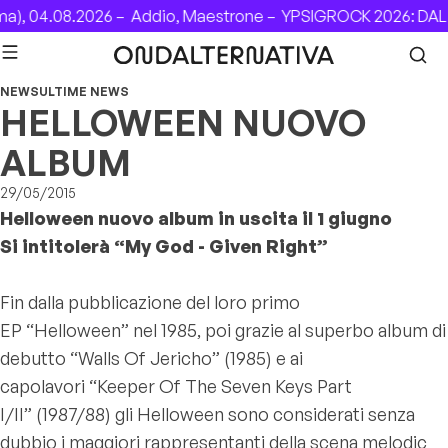
Skip to content
, 04.08.2026 –
Addio, Maestrone –
YPSIGROCK 2026: DAL 6
NEWS
ULTIME NEWS
HELLOWEEN NUOVO
ALBUM
29/05/2015
Helloween nuovo album in uscita il 1 giugno
Si intitolerà “My God - Given Right”
Fin dalla pubblicazione del loro primo
EP “Helloween” nel 1985, poi grazie al superbo album di
debutto “Walls Of Jericho” (1985) e ai
capolavori “Keeper Of The Seven Keys Part
I/II” (1987/88) gli Helloween sono considerati senza
dubbio i maggiori rappresentanti della scena melodic