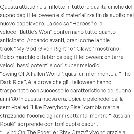
Questa attitudine si riflette in tutte le qualità uniche del
suono degli Helloween e si materializza fin da subito nel
nuovo capolavoro. La decisa “Heroes” e la
veloce “Battle’s Won” confermano tutto quanto
anticipato. Andando avanti, brani come la title
track “My God-Given Right” e “Claws” mostrano il
tipico marchio di fabbrica degli Helloween: chitarre
veloci, bassi potenti e cori super melodici.
“Swing Of A Fallen World”, quasi un riferimento a “The
Dark Ride”, è la prova che gli Helloween hanno
trasportato con successo le caratteristiche del suono
anni ‘80 in questa nuova era. Epica e psichedelica, la
semi-ballad “Like Everybody Else” cambia marcia
strizzando l’occhio agli anni settanta, mentre “Russian
Roulé” sorprende con toni cupi e oscuri.
“Living On The Edge” e “Stay Crazy” vivono grazie ai