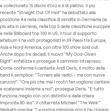
e collezionato 15 dischi d’oro e 6 di platino. Il più
recente “Straight Out Of Hell” ha debuttato alla
posizione #4 nella classifica di vendite in Germania (la
più alta in carriera), nella top 5 delle classifiche europee
e nella Billboard top 100 in US. Il tour di supporto
all’album li ha visti protagonisti in 39 Paesi tra Europa,
Asia e Nord America, con oltre 100 show sold out.
Anche dopo tre decadi, il nuovo “My God-Given
Right” enfatizza e prosegue il cammino intrapreso.
Come conferma il cantante Andi Deris, il motto della
band è semplice: “Tornare alle radici – ma con nuove
canzoni”. “Ora più che mai i nostri fan vogliono cantare
e scatenarsi insieme a noi”, prosegue Deris. “E tutto
funziona meglio con cori distintivi e dalla chiara
impronta 80-ies”. Il chitarrista Michael “The Weik”
Weikath precisa: “La nostra missione non è far rivivere