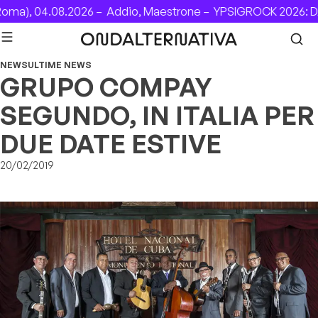
Skip to content
ma), 04.08.2026 –
Addio, Maestrone –
YPSIGROCK 2026: DAL
NEWS
ULTIME NEWS
GRUPO COMPAY
SEGUNDO, IN ITALIA PER
DUE DATE ESTIVE
20/02/2019