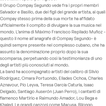
Il Grupo Compay Segundo vede fra i propri membri
Salvador e Basilio, due dei figli del grande artista, ai quali
Compay stesso prima della sua morte ha affidato
ufficialmente il compito di divulgare la sua musica nel
mondo. L’anima di Máximo Francisco Repilado Muñoz -
questo il nome all'anagrafe di Compay Segundo- è
quindi sempre presente nel complesso cubano, che ha
assunto la denominazione proprio dopo la sua
scomparsa, perpetuando così la testimonianza di uno
degli artisti più conosciuti al mondo.
La band ha accompagnato artisti del calibro di Silvio
Rodríguez, Omara Portuondo, Eliades Ochoa, Charles
Aznavour, Pío Leyva, Teresa García Caturla, Isaac
Delgado, Santiago Auserón (Juan Perro), i cantanti di
flamenco Martirio e Raimundo Amador, Lou Bega e
Khaled. Le grandi canzoni come Macusa, Bilongo,