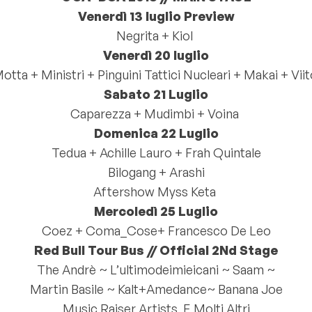
Venerdì 13 luglio Preview
Negrita + Kiol
Venerdì 20 luglio
otta + Ministri + Pinguini Tattici Nucleari + Makai + Viit
Sabato 21 Luglio
Caparezza + Mudimbi + Voina
Domenica 22 Luglio
Tedua + Achille Lauro + Frah Quintale
Bilogang + Arashi
Aftershow Myss Keta
Mercoledì 25 Luglio
Coez + Coma_Cose+ Francesco De Leo
Red Bull Tour Bus // Official 2Nd Stage
The Andrè ~ L’ultimodeimieicani ~ Saam ~
Martin Basile ~ Kalt+Amedance~ Banana Joe
Music Raiser Artists E Molti Altri