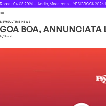
Skip to content
a), 04.08.2026 –
Addio, Maestrone –
YPSIGROCK 2026: DAL 
NEWS
ULTIME NEWS
GOA BOA, ANNUNCIATA L
17/06/2018