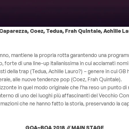
 Caparezza, Coez, Tedua, Frah Quintale, Achille La
no, mantiene la propria rotta garantendo una programma
glio, forte di una line-up italianissima in cui acclamati n
isti della trap (Tedua, Achille Lauro?) – genere in cui G
nerale, alle nuove tendenze pop (Coez, Frah Quintale).
izzonte in quel modo originale che l’ha reso un punto di
l’interno di uno dei luoghi più affascinanti del Vecchio 
rmazioni che ne hanno fatto la storia, preservando la cap
GOA~BOA 2018 // MAIN STAGE