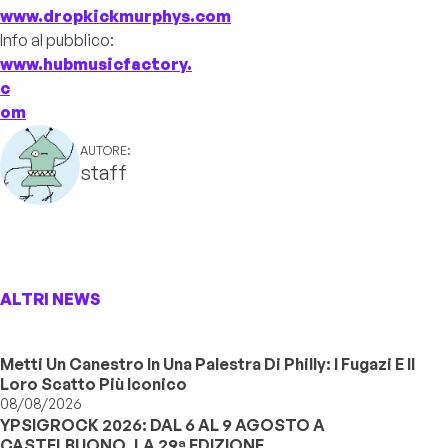
www.dropkickmurphys.com
Info al pubblico:
www.hubmusicfactory.
c
om
AUTORE:
staff
ALTRI NEWS
Metti Un Canestro In Una Palestra Di Philly: I Fugazi E Il
Loro Scatto Più Iconico
08/08/2026
YPSIGROCK 2026: DAL 6 AL 9 AGOSTO A
CASTELBUONO, LA 29ª EDIZIONE