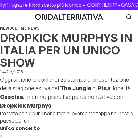
Skip to content
 i Fugazi e il loro scatto più iconico –
CORY HENRY - CASA DEL 
NEWS
ULTIME NEWS
DROPKICK MURPHYS IN
ITALIA PER UN UNICO
SHOW
24/06/2015
Oggi si tiene la conferenza stampa di presentazione
della stagione estiva del
The Jungle
di
Pisa
, località
Cascina
. In primo piano l'appuntamento live con i
Dropkick Murphys
!
L’amata celtic punk band farà nuovamente tappa nel nostro
paese per un
unico concerto
il