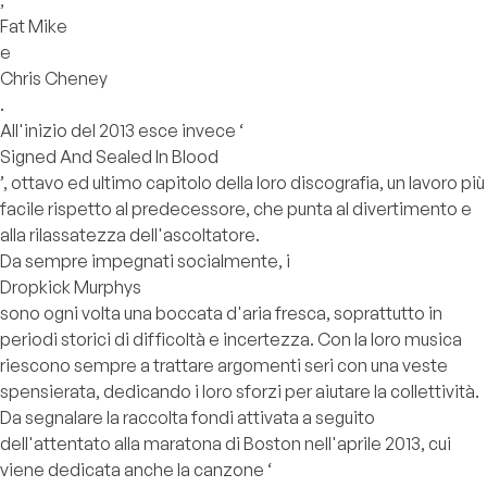
,
Fat Mike
e
Chris Cheney
.
All'inizio del 2013 esce invece ‘
Signed And Sealed In Blood
’, ottavo ed ultimo capitolo della loro discografia, un lavoro più
facile rispetto al predecessore, che punta al divertimento e
alla rilassatezza dell'ascoltatore.
Da sempre impegnati socialmente, i
Dropkick Murphys
sono ogni volta una boccata d'aria fresca, soprattutto in
periodi storici di difficoltà e incertezza. Con la loro musica
riescono sempre a trattare argomenti seri con una veste
spensierata, dedicando i loro sforzi per aiutare la collettività.
Da segnalare la raccolta fondi attivata a seguito
dell'attentato alla maratona di Boston nell'aprile 2013, cui
viene dedicata anche la canzone ‘