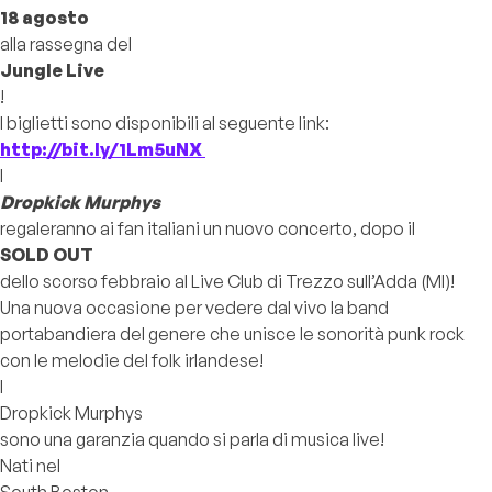
18 agosto
alla rassegna del
Jungle Live
!
I biglietti sono disponibili al seguente link:
http://bit.ly/1Lm5uNX
I
Dropkick Murphys
regaleranno ai fan italiani un nuovo concerto, dopo il
SOLD OUT
dello scorso febbraio al Live Club di Trezzo sull’Adda (MI)!
Una nuova occasione per vedere dal vivo la band
portabandiera del genere che unisce le sonorità punk rock
con le melodie del folk irlandese!
I
Dropkick Murphys
sono una garanzia quando si parla di musica live!
Nati nel