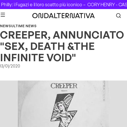
Skip to content
illy: i Fugazi e il loro scatto più iconico –
CORY HENRY - CASA 
NEWS
ULTIME NEWS
CREEPER, ANNUNCIATO
"SEX, DEATH &THE
INFINITE VOID"
13/01/2020