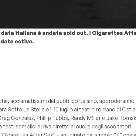
 data italiana é andata sold out. I Cigarettes Aft
 date estive.
 acclamatissimi dal pubblico italiano, approderanno in 
rrara Sotto Le Stelle e il 10 luglio al teatro romano di Os
Gonzalez, Phillip Tubbs, Randy Miller e Jake Tomsky -
esti semplici arriva diretto al cuore degli ascoltatori.
Cigarettes After Sex” - anticipato dal singolo “K” che a