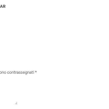
TAR
 sono contrassegnati
*