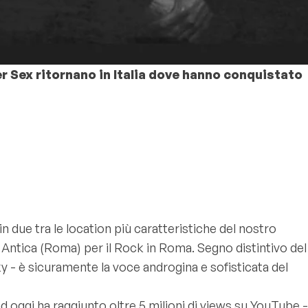
er Sex ritornano in Italia dove hanno conquistato
due tra le location più caratteristiche del nostro
tia Antica (Roma) per il Rock in Roma. Segno distintivo del
 è sicuramente la voce androgina e sofisticata del
d oggi ha raggiunto oltre 5 milioni di views su YouTube -