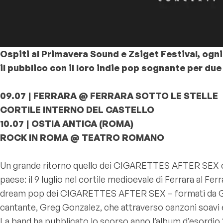
Ospiti al Primavera Sound e Zsiget Festival, ogni
il pubblico con il loro indie pop sognante per due
09.07 | FERRARA @ FERRARA SOTTO LE STELLE
CORTILE INTERNO DEL CASTELLO
10.07 | OSTIA ANTICA (ROMA)
ROCK IN ROMA @ TEATRO ROMANO
Un grande ritorno quello dei CIGARETTES AFTER SEX che,
paese: il 9 luglio nel cortile medioevale di Ferrara al Fe
dream pop dei CIGARETTES AFTER SEX – formati da Greg 
cantante, Greg Gonzalez, che attraverso canzoni soavi e t
La band ha pubblicato lo scorso anno l’album d’esordio “