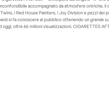
inconfondibile accompagnato da atmosfere oniriche, li c
s, i Red House Painters, i Joy Division e pezzi dei pri
i la band si fa conoscere al pubblico ottenendo un gran
 ad oggi, oltre 66 milioni visualizzazioni. CIGARETTES A