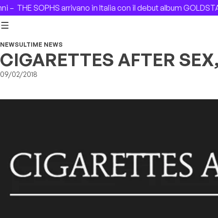
Skip to content
–
THE SOPHS arrivano in Italia con il debut album GOLDSTAR 
NEWS
ULTIME NEWS
CIGARETTES AFTER SEX, 
09/02/2018