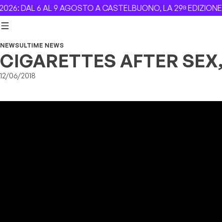
Skip to content
6: DAL 6 AL 9 AGOSTO A CASTELBUONO, LA 29ª EDIZIONE –
NEWS
ULTIME NEWS
CIGARETTES AFTER SEX
12/06/2018