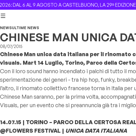
Skip to content
6: DAL 6 AL 9 AGOSTO A CASTELBUONO, LA 29ª EDIZIONE –
NEWS
ULTIME NEWS
CHINESE MAN UNICA DA
08/07/2015
Chinese Man unica data italiana per il rinomato c
visuals. Mart 14 Luglio, Torino, Parco della Cert
Con il loro sound hanno incendiato i palchi di tutto il 
sperimentazione dei generi - tra hip hop, funky, breakbe
l’altro, il rinomato collettivo francese torna in Italia p
Chinese Man saranno, per la prima volta, accompagnati s
Visuals, per un evento che si preannuncia già tra i miglio
14.07.15 | TORINO – PARCO DELLA CERTOSA REA
@FLOWERS FESTIVAL |
UNICA DATA ITALIANA