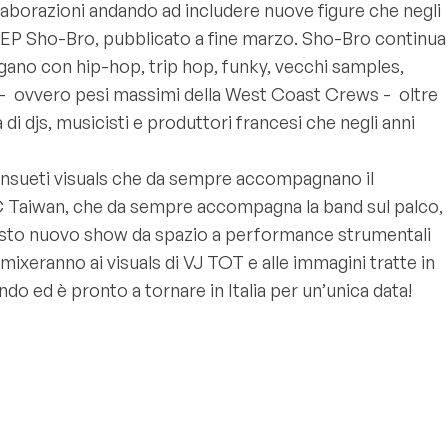
 collaborazioni andando ad includere nuove figure che negli
ll’EP Sho-Bro, pubblicato a fine marzo. Sho-Bro continua
gano con hip-hop, trip hop, funky, vecchi samples,
ve - ovvero pesi massimi della West Coast Crews - oltre
i djs, musicisti e produttori francesi che negli anni
onsueti visuals che da sempre accompagnano il
to MC Taiwan, che da sempre accompagna la band sul palco,
Questo nuovo show da spazio a performance strumentali
ixeranno ai visuals di VJ TOT e alle immagini tratte in
ondo ed è pronto a tornare in Italia per un’unica data!