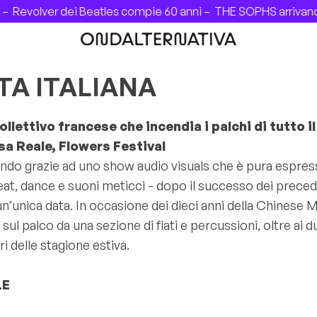
Revolver dei Beatles compie 60 anni –
THE SOPHS arrivano in
TA ITALIANA
ollettivo francese che incendia i palchi di tutto 
osa Reale, Flowers Festival
mondo grazie ad uno show audio visuals che è pura espress
at, dance e suoni meticci - dopo il successo dei preceden
er un’unica data. In occasione dei dieci anni della Chinese
ul palco da una sezione di fiati e percussioni, oltre ai
ri delle stagione estiva.
LE