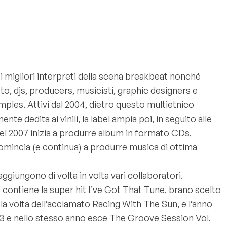
 i migliori interpreti della scena breakbeat nonché
o, djs, producers, musicisti, graphic designers e
mples. Attivi dal 2004, dietro questo multietnico
te dedita ai vinili, la label ampia poi, in seguito alle
el 2007 inizia a produrre album in formato CDs,
mincia (e continua) a produrre musica di ottima
aggiungono di volta in volta vari collaboratori.
e contiene la super hit I’ve Got That Tune, brano scelto
 la volta dell’acclamato Racing With The Sun, e l’anno
13 e nello stesso anno esce The Groove Session Vol.