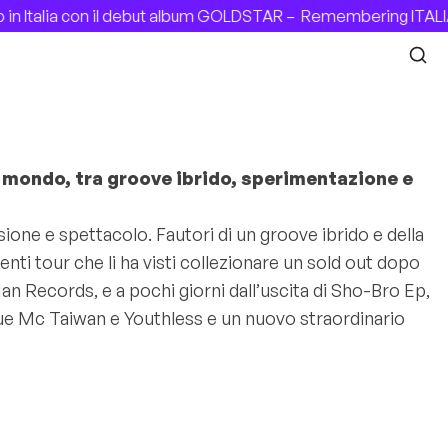
 Italia con il debut album GOLDSTAR –
Remembering ITALIAN
il mondo, tra groove ibrido, sperimentazione e
ione e spettacolo. Fautori di un groove ibrido e della
ti tour che li ha visti collezionare un sold out dopo
 Man Records, e a pochi giorni dall’uscita di Sho-Bro Ep,
 due Mc Taiwan e Youthless e un nuovo straordinario