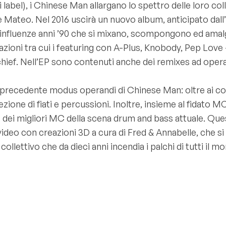
ni di label), i Chinese Man allargano lo spettro delle loro
 Zè Mateo. Nel 2016 uscirà un nuovo album, anticipato da
 influenze anni ’90 che si mixano, scompongono ed amal
razioni tra cui i featuring con A-Plus, Knobody, Pep Lo
hief. Nell’EP sono contenuti anche dei remixes ad opera d
l precedente modus operandi di Chinese Man: oltre ai c
 sezione di fiati e percussioni. Inoltre, insieme al fida
no dei migliori MC della scena drum and bass attuale. 
eo con creazioni 3D a cura di Fred & Annabelle, che si m
ollettivo che da dieci anni incendia i palchi di tutti il m