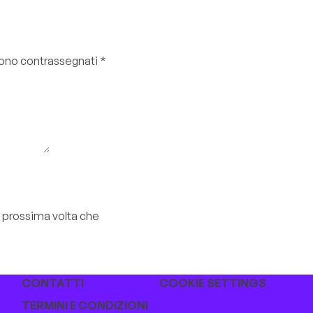
 sono contrassegnati
*
a prossima volta che
CONTATTI
COOKIE SETTINGS
TERMINI E CONDIZIONI