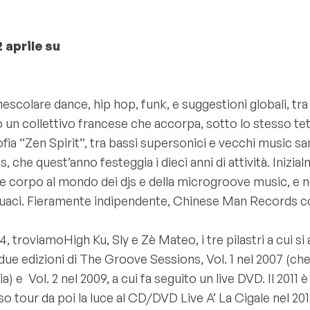
2 aprile su
escolare dance, hip hop, funk, e suggestioni globali, tra
un collettivo francese che accorpa, sotto lo stesso tett
fia “Zen Spirit”, tra bassi supersonici e vecchi music sa
e quest’anno festeggia i dieci anni di attività. Inizialmen
e corpo al mondo dei djs e della microgroove music, e n
guaci. Fieramente indipendente, Chinese Man Records co
 troviamoHigh Ku, Sly e Zè Mateo, i tre pilastri a cui si 
 due edizioni di The Groove Sessions, Vol. 1 nel 2007 (ch
 Vol. 2 nel 2009, a cui fa seguito un live DVD. Il 2011 è
 tour da poi la luce al CD/DVD Live A’ La Cigale nel 20