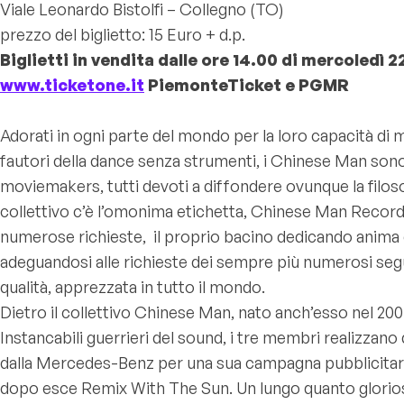
Viale Leonardo Bistolfi – Collegno (TO)
prezzo del biglietto: 15 Euro + d.p.
Biglietti in vendita dalle ore 14.00 di mercoledì 2
www.ticketone.it
PiemonteTicket e PGMR
Adorati in ogni parte del mondo per la loro capacità di m
fautori della dance senza strumenti, i Chinese Man sono 
moviemakers, tutti devoti a diffondere ovunque la filoso
collettivo c’è l’omonima etichetta, Chinese Man Records, ch
numerose richieste, il proprio bacino dedicando anima 
adeguandosi alle richieste dei sempre più numerosi se
qualità, apprezzata in tutto il mondo.
Dietro il collettivo Chinese Man, nato anch’esso nel 2004,
Instancabili guerrieri del sound, i tre membri realizzano
dalla Mercedes-Benz per una sua campagna pubblicitaria) e
dopo esce Remix With The Sun. Un lungo quanto glorioso