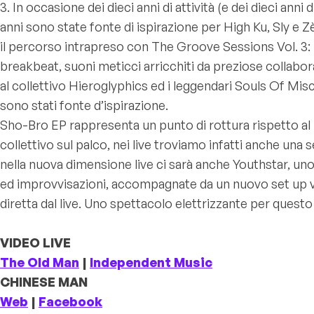
3. In occasione dei dieci anni di attività (e dei dieci an
anni sono state fonte di ispirazione per High Ku, Sly e
il percorso intrapreso con The Groove Sessions Vol. 3:
breakbeat, suoni meticci arricchiti da preziose collabo
al collettivo Hieroglyphics ed i leggendari Souls Of Misc
sono stati fonte d’ispirazione.
Sho-Bro EP rappresenta un punto di rottura rispetto a
collettivo sul palco, nei live troviamo infatti anche una
nella nuova dimensione live ci sarà anche Youthstar, u
ed improvvisazioni, accompagnate da un nuovo set up vid
diretta dal live. Uno spettacolo elettrizzante per questo c
VIDEO LIVE
The Old Man
|
Independent Music
CHINESE MAN
Web
|
Facebook