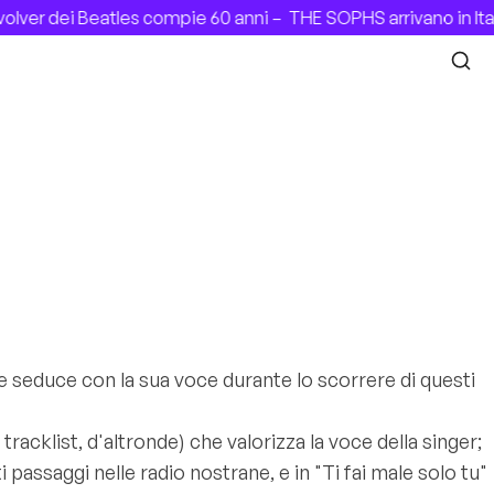
lver dei Beatles compie 60 anni –
THE SOPHS arrivano in Ital
 seduce con la sua voce durante lo scorrere di questi
a tracklist, d'altronde) che valorizza la voce della singer;
i passaggi nelle radio nostrane, e in "Ti fai male solo tu"