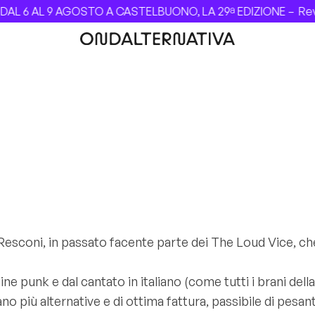
AL 6 AL 9 AGOSTO A CASTELBUONO, LA 29ª EDIZIONE –
Revo
esconi, in passato facente parte dei The Loud Vice, che
udine punk e dal cantato in italiano (come tutti i brani dell
ano più alternative e di ottima fattura, passibile di pesant