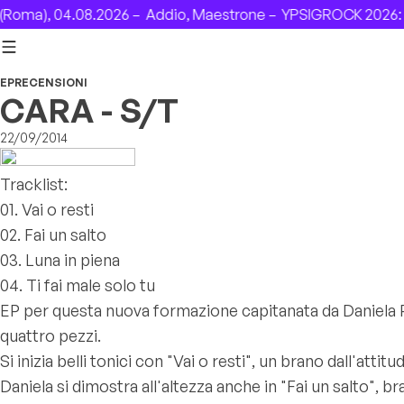
Skip to content
oma), 04.08.2026 –
Addio, Maestrone –
YPSIGROCK 2026: D
EP
RECENSIONI
CARA - S/T
22/09/2014
Tracklist:
01. Vai o resti
02. Fai un salto
03. Luna in piena
04. Ti fai male solo tu
EP per questa nuova formazione capitanata da Daniela R
quattro pezzi.
Si inizia belli tonici con "Vai o resti", un brano dall'attit
Daniela si dimostra all'altezza anche in "Fai un salto", br