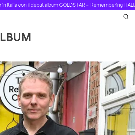
ia con il debut album GOLDSTAR –
Remembering ITALIAN PAT
ALBUM