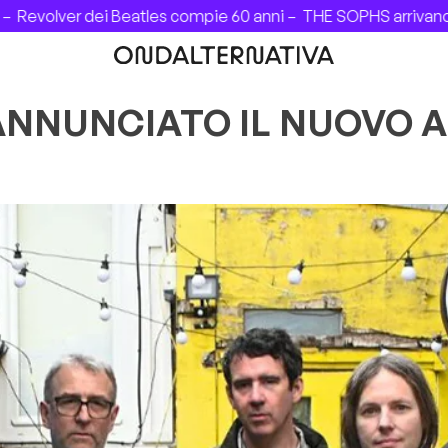
ver dei Beatles compie 60 anni –
THE SOPHS arrivano in Ital
 ANNUNCIATO IL NUOVO 