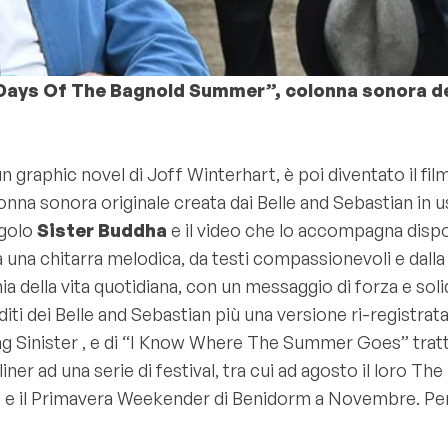
Days Of The Bagnold Summer”, colonna sonora del
 graphic novel di Joff Winterhart, è poi diventato il film
onna sonora originale creata dai Belle and Sebastian in 
ngolo
Sister Buddha
e il video che lo accompagna disp
na chitarra melodica, da testi compassionevoli e dalla
ia della vita quotidiana, con un messaggio di forza e soli
i dei Belle and Sebastian più una versione ri-registrat
ling Sinister , e di “I Know Where The Summer Goes” tra
liner ad una serie di festival, tra cui ad agosto il loro 
e e il Primavera Weekender di Benidorm a Novembre. Per m