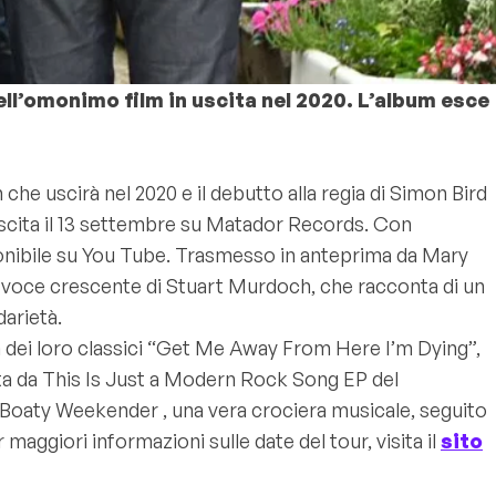
l’omonimo film in uscita nel 2020. L’album esce
 che uscirà nel 2020 e il debutto alla regia di Simon Bird
uscita il 13 settembre su Matador Records.
Con
onibile su You Tube. Trasmesso in anteprima da Mary
 voce crescente di Stuart Murdoch, che racconta di un
darietà.
a dei loro classici “Get Me Away From Here I’m Dying”,
tta da This Is Just a Modern Rock Song EP del
The Boaty Weekender , una vera crociera musicale, seguito
aggiori informazioni sulle date del tour, visita il
sito