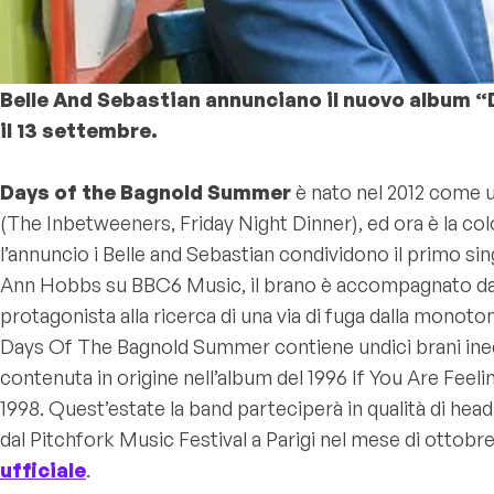
Belle And Sebastian annunciano il nuovo album “
il 13 settembre.
Days of the Bagnold Summer
è nato nel 2012 come un
(The Inbetweeners, Friday Night Dinner), ed ora è la col
l’annuncio i Belle and Sebastian condividono il primo si
Ann Hobbs su BBC6 Music, il brano è accompagnato da u
protagonista alla ricerca di una via di fuga dalla monoton
Days Of The Bagnold Summer contiene undici brani inedit
contenuta in origine nell’album del 1996 If You Are Fee
1998.
Quest’estate la band parteciperà in qualità di head
dal Pitchfork Music Festival a Parigi nel mese di ottobr
ufficiale
.