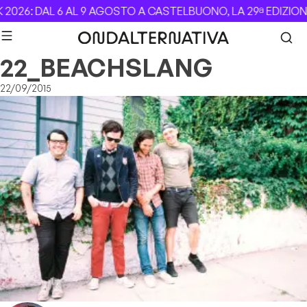
Skip to content
2026: DAL 6 AL 9 AGOSTO A CASTELBUONO, LA 29ª EDIZION
22_BEACHSLANG
22/09/2015