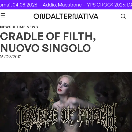
Skip to content
a), 04.08.2026 –
Addio, Maestrone –
YPSIGROCK 2026: DAL
NEWS
ULTIME NEWS
CRADLE OF FILTH,
NUOVO SINGOLO
15/09/2017