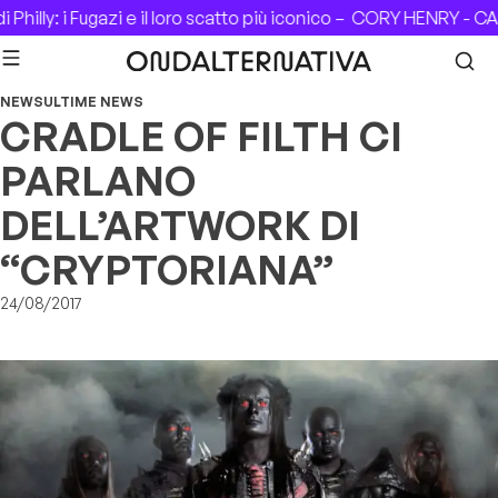
Skip to content
hilly: i Fugazi e il loro scatto più iconico –
CORY HENRY - CASA
NEWS
ULTIME NEWS
CRADLE OF FILTH CI
PARLANO
DELL’ARTWORK DI
“CRYPTORIANA”
24/08/2017