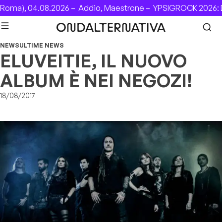
Skip to content
oma), 04.08.2026 –
Addio, Maestrone –
YPSIGROCK 2026: D
NEWS
ULTIME NEWS
ELUVEITIE, IL NUOVO
ALBUM È NEI NEGOZI!
18/08/2017